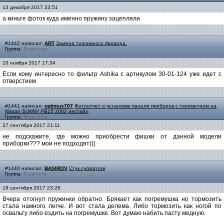
13 декабря 2017 23:51
а киньте фоток куда именно пружину зацепляли
#1442 написал:
ART
Замена топливного фильтра.
Группа:
Водители
10 ноября 2017 17:34
Если кому интересно то фильтр Ashika с артикулом 30-01-124 уже идет с
отверстием
#1441 написал:
optimus707
Фотоотчет о установке панели приборов с тахометром на
Nissan SUNNY FB15 2002 рестайл
Группа:
Водители
27 сентября 2017 21:11
не подскажите, где можно приобрести фишки от данной модели
приборки??? мои не подходят(((
#1440 написал:
BASIROV
Стук суппортов
Группа:
Водители
18 сентября 2017 23:26
Вчера отогнул пружинки обратно. Брякает как погремушка но тормозить
стала намного легче. И вот стала делема. Либо тормозить как ногой по
освальту либо ездить на погремушке. Вот думаю набить пасту медную.