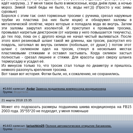
идёт нагрузка...). У меня такое было в межсезонье, когда днём лужи, а ночью
мороз. Зимой такой беды не было, т.к. воды нет;))) (Просто у нас зимы
суровые)
Боролся с этим так: снял тормозные тросики с ручника, срезал наружные
трубки из пластика (на них были коцки) и обнаружил заломы в
металлической оплётке, через которые и попадала вода во внутрь. Затем
эти заломы закрутил изолентой. И приступил к промывке тросика,
промывал нагретым декстроном (от нагрева у него повышается текучесть),
до тех пор, пока он с другого конца не начал чистый выливаться. После
этого взял резиновый шланг такой же длинны, как тросик, распустил его
повдоль, затолкал во внутрь силикон (побольше, от души;) ) потом этот
шланг с силиконом одел на тросик, стянул в нескольких местах
пластиковыми стяжками и оставил застывать. Когда силикон застыл
полностью - срезал лишнее и стяжки. Для красоты одел сверху шланга
термоусадку и усадил её.
Из минусов только то, что тросик стал толще по диаметру и пришлось
немного разогнуть крепления тросика.
Вот такая вот история. Фотки были, но, к сожалению, не сохранились.
#1444 написал:
Aydar
Замена подшипника компрессора кондиционера
Группа:
Водители
21 марта 2018 15:35
Может кто подсказать размеры подшиника шкива кондиционера на FB15
2003 года. 35*55*20 не подходит, у меня поменьше
#1443 написал:
lariushkin25
Полное автоматическое открытие багажника.
Группа:
Водители