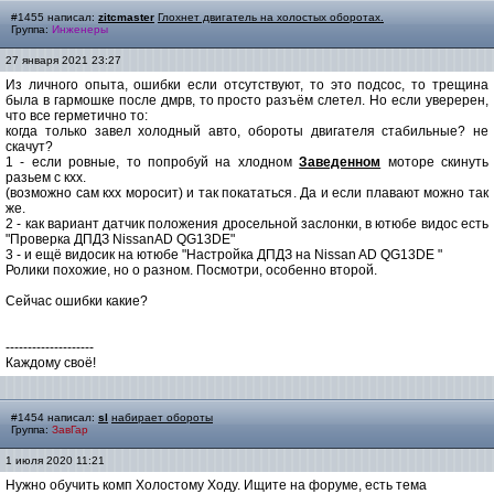
#1455 написал:
zitcmaster
Глохнет двигатель на холостых оборотах.
Группа:
Инженеры
27 января 2021 23:27
Из личного опыта, ошибки если отсутствуют, то это подсос, то трещина
была в гармошке после дмрв, то просто разъём слетел. Но если уверерен,
что все герметично то:
когда только завел холодный авто, обороты двигателя стабильные? не
скачут?
1 - если ровные, то попробуй на хлодном
Заведенном
моторе скинуть
разьем с кхх.
(возможно сам кхх моросит) и так покататься. Да и если плавают можно так
же.
2 - как вариант датчик положения дросельной заслонки, в ютюбе видос есть
"Проверка ДПДЗ NissanAD QG13DE"
3 - и ещё видосик на ютюбе "Настройка ДПДЗ на Nissan AD QG13DE "
Ролики похожие, но о разном. Посмотри, особенно второй.
Сейчас ошибки какие?
--------------------
Каждому своё!
#1454 написал:
sl
набирает обороты
Группа:
ЗавГар
1 июля 2020 11:21
Нужно обучить комп Холостому Ходу. Ищите на форуме, есть тема