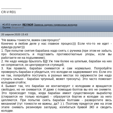
--------------------
CR-V RD1
#1453 написал:
REYNOR
Замена задних тормозных колодок
Группа:
Водители
20 апреля 2020 15:43
"Не важны тонкости, важен сам процесс"
Конечно в любом деле у нас главное процесс))) Если что-то не идет -
кувалда рулит)))
1. При попытке снятия барабана надо снять с ручника (при этом не забыть
про безопасность и подставить противооткатные упоры, если вы
работаете не на подъемнике);
2. Не надо никуда брызгать ВД! Уж тем более на шпильки, барабан на них
не сопрягается, он центрируется ступицей;
3. Как правило, барабан снимается и сам нормально. Попробуйте
провернуть барабан и убедиться, что колодки не задерживают его. Если это
не так, попробуйте постучать в разных местах по окружности (не надо
стучать сильно - барабан чугунный, может треснуть). Это часто помогает
колодкам отойти;
4. Бывает так, что барабан не контактирует с колодками и вращается
свободно, но не снимается. И даже с помощью болтов вы его не снимете.
Это происходит тогда, когда барабан имеет существенную выработку
(стираются не только колодки) - образуется бортик и колодки за него
цепляются. При попытке снять барабан болтами - разворотите весь
механизм! (тут тонкости не важны, да? :) ). Поэтому придется уже на этом
этапе снимать резиновую заглушку, изгибаться буквой ЗЮ и сводить
колодки.