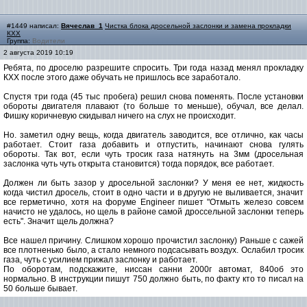
#1449 написал:
Вячеслав_1
Чистка блока дросельной заслонки и замена прокладки
КХХ
Группа:
Водители
2 августа 2019 10:19
Ребята, по дроселю разрешите спросить. Три года назад менял прокладку
КХХ после этого даже обучать не пришлось все заработало.
Спустя три года (45 тыс пробега) решил снова поменять. После установки
обороты двигателя плавают (то больше то меньше), обучал, все делал.
Фишку коричневую скидывал ничего на слух не происходит.
Но. заметил одну вещь, когда двигатель заводится, все отлично, как часы
работает. Стоит газа добавить и отпустить, начинают снова гулять
обороты. Так вот, если чуть тросик газа натянуть на 3мм (дросельная
заслонка чуть чуть открыта становится) тогда порядок, все работает.
Должен ли быть зазор у дросельной заслонки? У меня ее нет, жидкость
когда чистил дросель, стоит в одно части и в другую не выливается, значит
все герметично, хотя на форуме Engineer пишет "Отмыть железо совсем
начисто не удалось, но щель в районе самой дроссельной заслонки теперь
есть". Значит щель должна?
Все нашел причину. Слишком хорошо прочистил заслонку) Раньше с сажей
все плотненько было, а стало немного подсасывать воздух. Ослабил тросик
газа, чуть с усилием прижал заслонку и работает.
По оборотам, подскажите, ниссан санни 2000г автомат, 840об это
нормально. В инструкции пишут 750 должно быть, по факту кто то писал на
50 больше бывает.