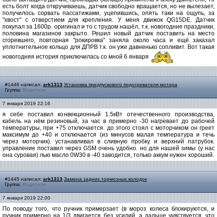
есть болт когда откручиваешь, датчик свободно вращается, но не вылезает,
получилось сорвать пассатижами, уцепившись, опять таки на ощупь, за
"хвост" с отверстием для крепления. У меня движок QG15DE. Датчик
покупал за 1600р. оригинал и то с трудом нашёл, т.к. новогодние праздники,
половина магазинов закрыто. Решил новый датчик поставить на место
сгоревшего, повторная "рокировка" заняла около часа и ещё заказал
уплотнительное кольцо для ДПРВ т.к. он уже давненько сопливит. Вот такая
новогодняя история приключилась со мной 6 января
#1446 написал:
ark1313
Установка предпускового подогревателя мотора
Группа:
Водители
7 января 2019 22:16
я себе поставил конвекционный 1.5кВт отечественного производства,
кабель на нём резиновый, за час в примерно -30 нагревает до рабочей
температуры, при +75 отключается. до этого стоял с моторчиком он греет
максимум до +40 и отключается (из минусов малая температура и течь
через моторчик). устанавливал в сливную пробку и верхний патрубок.
управление поставил через GSM очень удобно. но для нашей зимы (у нас
она суровая) лью масло 0W30 в -40 заводится, только аккум нужен хороший.
#1445 написал:
ark1313
Замена задних тормозных колодок
Группа:
Водители
7 января 2019 22:00
По поводу того, что ручник примерзает (в мороз колеса блокируются, и
ручник примерно на 1/3 двигается без усилий, а дальше чувствуется, что