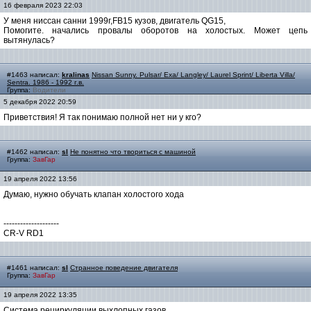
16 февраля 2023 22:03
У меня ниссан санни 1999г,FB15 кузов, двигатель QG15,
Помогите. начались провалы оборотов на холостых. Может цепь
вытянулась?
#1463 написал:
kralinas
Nissan Sunny. Pulsar/ Exa/ Langley/ Laurel Sprint/ Liberta Villa/
Sentra. 1986 - 1992 г.в.
Группа:
Водители
5 декабря 2022 20:59
Приветствия! Я так понимаю полной нет ни у кго?
#1462 написал:
sl
Не понятно что твориться с машиной
Группа:
ЗавГар
19 апреля 2022 13:56
Думаю, нужно обучать клапан холостого хода
--------------------
CR-V RD1
#1461 написал:
sl
Странное поведение двигателя
Группа:
ЗавГар
19 апреля 2022 13:35
Система рециркуляции выхлопных газов