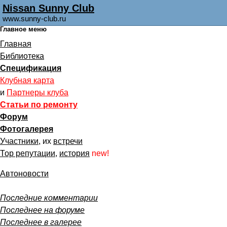
Nissan Sunny Club
www.sunny-club.ru
Главное меню
Главная
Библиотека
Спецификация
Клубная карта
и
Партнеры клуба
Статьи по ремонту
Форум
Фотогалерея
Участники
, их
встречи
Тор репутации
,
история
new!
Автоновости
Последние комментарии
Последнее на форуме
Последнее в галерее