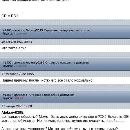
--------------------
CR-V RD1
#1460 написал:
Serega5539
Странное поведение двигателя
Группа:
Водители
15 апреля 2022 20:48
Что такое егр?
#1459 написал:
Aleksey0395
Странное поведение двигателя
Группа:
Водители
17 февраля 2022 15:27
Нашел причину, после чистки егр всё стало нормально.
#1458 написал:
sl
Странное поведение двигателя
Группа:
ЗавГар
17 января 2022 12:08
Aleksey0395
,
т.е. падают обороты? Может быть дело действительно в РХХ? Если это QG
мотор, он обучается. Но прежде, конечно, нужно его очистить, разобрав...
А в целом, тяга, ускорение? Мотор как себя чувствует в режиме езды?