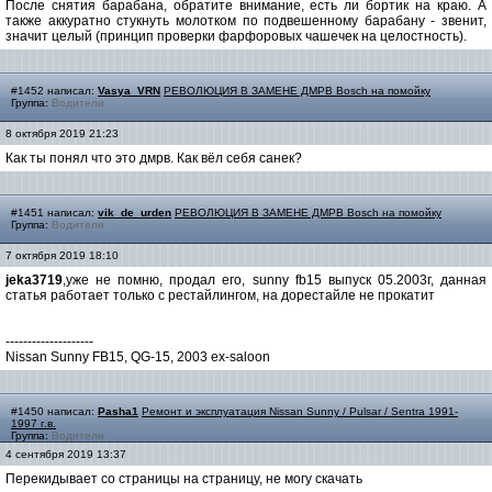
После снятия барабана, обратите внимание, есть ли бортик на краю. А
также аккуратно стукнуть молотком по подвешенному барабану - звенит,
значит целый (принцип проверки фарфоровых чашечек на целостность).
#1452 написал:
Vasya_VRN
РЕВОЛЮЦИЯ В ЗАМЕНЕ ДМРВ Bosch на помойку
Группа:
Водители
8 октября 2019 21:23
Как ты понял что это дмрв. Как вёл себя санек?
#1451 написал:
vik_de_urden
РЕВОЛЮЦИЯ В ЗАМЕНЕ ДМРВ Bosch на помойку
Группа:
Водители
7 октября 2019 18:10
jeka3719
,уже не помню, продал его, sunny fb15 выпуск 05.2003г, данная
статья работает только с рестайлингом, на дорестайле не прокатит
--------------------
Nissan Sunny FB15, QG-15, 2003 ex-saloon
#1450 написал:
Pasha1
Ремонт и эксплуатация Nissan Sunny / Pulsar / Sentra 1991-
1997 г.в.
Группа:
Водители
4 сентября 2019 13:37
Перекидывает со страницы на страницу, не могу скачать