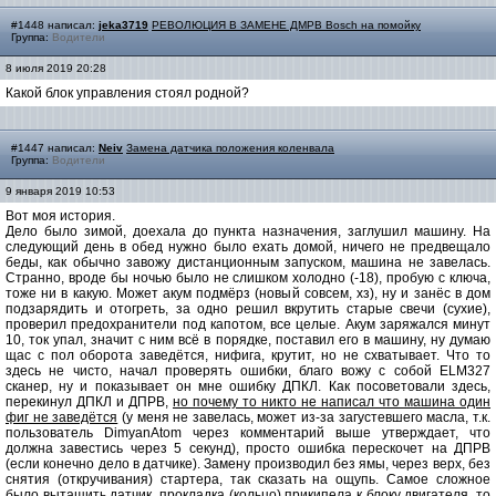
#1448 написал:
jeka3719
РЕВОЛЮЦИЯ В ЗАМЕНЕ ДМРВ Bosch на помойку
Группа:
Водители
8 июля 2019 20:28
Какой блок управления стоял родной?
#1447 написал:
Neiv
Замена датчика положения коленвала
Группа:
Водители
9 января 2019 10:53
Вот моя история.
Дело было зимой, доехала до пункта назначения, заглушил машину. На
следующий день в обед нужно было ехать домой, ничего не предвещало
беды, как обычно завожу дистанционным запуском, машина не завелась.
Странно, вроде бы ночью было не слишком холодно (-18), пробую с ключа,
тоже ни в какую. Может акум подмёрз (новый совсем, хз), ну и занёс в дом
подзарядить и отогреть, за одно решил вкрутить старые свечи (сухие),
проверил предохранители под капотом, все целые. Акум заряжался минут
10, ток упал, значит с ним всё в порядке, поставил его в машину, ну думаю
щас с пол оборота заведётся, нифига, крутит, но не схватывает. Что то
здесь не чисто, начал проверять ошибки, благо вожу с собой ELM327
сканер, ну и показывает он мне ошибку ДПКЛ. Как посоветовали здесь,
перекинул ДПКЛ и ДПРВ,
но почему то никто не написал что машина один
фиг не заведётся
(у меня не завелась, может из-за загустевшего масла, т.к.
пользователь DimyanAtom через комментарий выше утверждает, что
должна завестись через 5 секунд), просто ошибка перескочет на ДПРВ
(если конечно дело в датчике). Замену производил без ямы, через верх, без
снятия (откручивания) стартера, так сказать на ощупь. Самое сложное
было вытащить датчик, прокладка (кольцо) прикипела к блоку двигателя, то