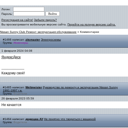
Логин:
Пароль:
Регистрация на сайте!
Забыли пароль?
Вы просматриваете мобильную версию сайта.
Перейти на полную версию сайта.
Nissan Sunny Club Ремонт эксплуатация обслуживание
» Комментарии
#1466 написал:
zitcmaster
Электросхемы
Группа:
Инженеры
1 февраля 2024 04:08
ЯндексДиск
--------------------
Каждому своё!
#1465 написал:
Weltmeister
Руководство по ремонту и эксплуатации Nissan Sunny
1991-1997 г.в.
Группа:
Водители
26 февраля 2023 05:59
Не качается
#1464 написал:
дядюшка АУ
Не понятно что твориться с машиной
Группа:
Водители