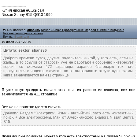
--------------------
Купил ниссан еб...сь сам
Nissan Sunny B15 QG13 1999г
#1439 написал:
duha356
Nissan Sunny. Праворульные модели с 1998 г. выпуска с
бензиновыми двигателями
Группа:
Водители
19 июля 2017 20:30
Цитата: sektor_shans86
Доброго времени суток, друзья! поделитесь книгой, у кого есть, если не
жаль... а то ссылки от старости уже не работают)) особенно интересует
версия со схемами 472 страницы. заранее благодарю тех, кто
просуетился с яндекса скачивал. но в том варианте отсутствуют схемы.
книга заканчивается на 411 странице
Я уже штук двадцать скачал этих книг из разных источников, все они
заканчиваются на 411 странице
Все же не понятно где это скачать
Добавил Раздел "Электрика". Язык - английский, зато есть контекстный
поиск. + Все электросхемы. Ман от Американского аналога Nissan Sentra
B15:
Люди добрые помогите, может у кого есть электросхемы на Nissan Sunny EX