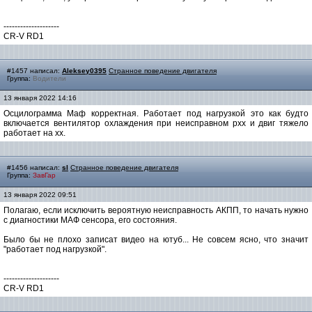
--------------------
CR-V RD1
#1457 написал:
Aleksey0395
Странное поведение двигателя
Группа:
Водители
13 января 2022 14:16
Осцилограмма Маф корректная. Работает под нагрузкой это как будто
включается вентилятор охлаждения при неисправном рхх и двиг тяжело
работает на хх.
#1456 написал:
sl
Странное поведение двигателя
Группа:
ЗавГар
13 января 2022 09:51
Полагаю, если исключить вероятную неисправность АКПП, то начать нужно
с диагностики МАФ сенсора, его состояния.
Было бы не плохо записат видео на ютуб... Не совсем ясно, что значит
"работает под нагрузкой".
--------------------
CR-V RD1