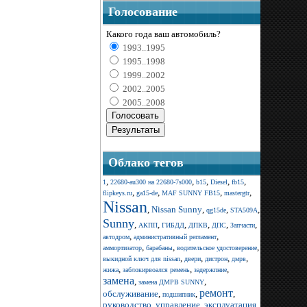
Голосование
Какого года ваш автомобиль?
1993..1995
1995..1998
1999..2002
2002..2005
2005..2008
Облако тегов
,
,
,
,
,
1
22680-au300 на 22680-7s000
b15
Diesel
fb15
,
,
,
,
flipkeys.ru
ga15-de
MAF SUNNY FB15
mastergtr
Nissan
,
Nissan Sunny
,
,
,
qg15de
STA509A
Sunny
,
,
,
,
,
,
АКПП
ГИБДД
ДПКВ
ДПС
Запчасти
,
,
автодром
административный регламент
,
,
,
аммортизатор
барабаны
водительское удостоверение
,
,
,
,
выкидной ключ для nissan
двери
дистрон
дмрв
,
,
,
жижа
заблокирвоался ремень
задержпние
замена
,
,
замена ДМРВ SUNNY
ремонт
обслуживание
,
,
,
подшипник
руководство
,
управление
,
эксплуатация