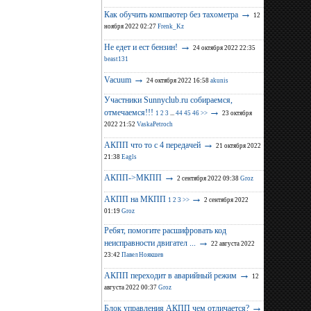
→
Как обучить компьютер без тахометра
12
ноября 2022 02:27
Frenk_Kz
→
Не едет и ест бензин!
24 октября 2022 22:35
beast131
→
Vacuum
24 октября 2022 16:58
akunis
Участники Sunnyclub.ru собираемся,
→
отмечаемся!!!
1
2
3
...
44
45
46
>>
23 октября
2022 21:52
VaskaPetroch
→
АКПП что то с 4 передачей
21 октября 2022
21:38
Eagls
→
АКПП->МКПП
2 сентября 2022 09:38
Groz
→
АКПП на МКПП
1
2
3
>>
2 сентября 2022
01:19
Groz
Ребят, помогите расшифровать код
→
неисправности двигател ...
22 августа 2022
23:42
Павел Ноякшев
→
АКПП переходит в аварийный режим
12
августа 2022 00:37
Groz
→
Блок управления АКПП чем отличается?