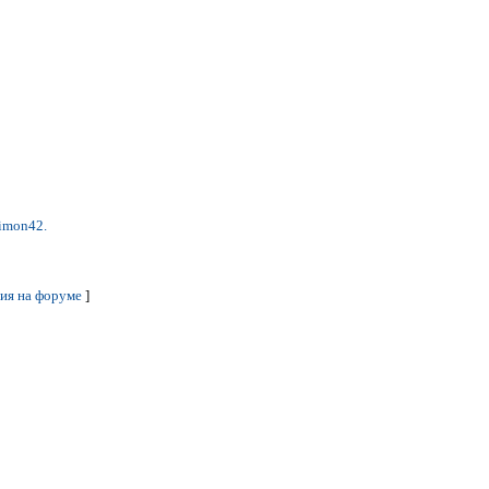
imon42.
ия на форуме
]