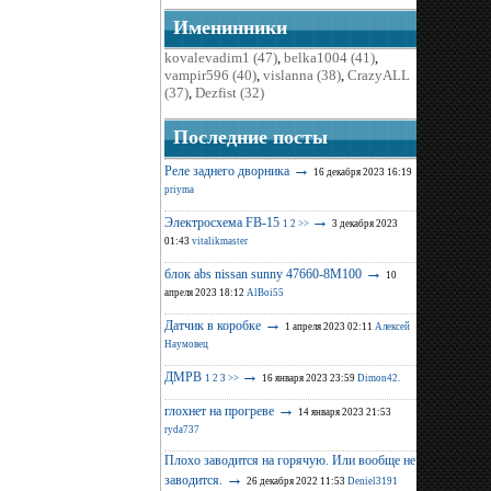
Именинники
kovalevadim1 (47)
,
belka1004 (41)
,
vampir596 (40)
,
vislanna (38)
,
CrazyALL
(37)
,
Dezfist (32)
Последние поcты
→
Реле заднего дворника
16 декабря 2023 16:19
priyma
→
Электросхема FB-15
1
2
>>
3 декабря 2023
01:43
vitalikmaster
→
блок abs nissan sunny 47660-8M100
10
апреля 2023 18:12
AlBoi55
→
Датчик в коробке
1 апреля 2023 02:11
Алексей
Наумовец
→
ДМРВ
1
2
3
>>
16 января 2023 23:59
Dimon42.
→
глохнет на прогреве
14 января 2023 21:53
ryda737
Плохо заводится на горячую. Или вообще не
→
заводится.
26 декабря 2022 11:53
Deniel3191