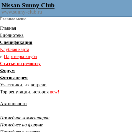
Nissan Sunny Club
www.sunny-club.ru
Главное меню
Главная
Библиотека
Спецификация
Клубная карта
и
Партнеры клуба
Статьи по ремонту
Форум
Фотогалерея
Участники
, их
встречи
Тор репутации
,
история
new!
Автоновости
Последние комментарии
Последнее на форуме
Последнее в галерее