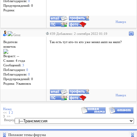
Поблагодарили:
0
Предупреждений: 0
Родина:
Наверх
#39 Добавлено: 2 сентября 2022 01:19
Groz
Водители
Так есть тут кто-то кто уже менял акпп на мкпп?
новичок
Возраст: --
С нами: 4 года
Сообщений:
3
Поблагодарил:
0
Поблагодарили:
0
Предупреждений: 0
Родина: Ульяновск
Наверх
Назад
<<
1
2
3
>>
Вперёд
Похожие темы форума