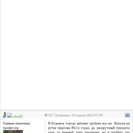
#37 Добавлено: 14 апреля 2012 07:00
chas30
Главные инженеры
В большом городе автомат удобнее все же. Катался на
профессор
ручке (королка 86-го года), да, раскручивай передачи
хоть до красной зоны тахометра, но в пробках это