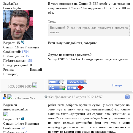
ЗамЗавГар
В тему приводов на Санни. В РВР-клубе у нас товарищ
Семья Клуба
сторговывает 2 "палки" без наружных ШРУСов. 2500 за
оба.
Тема:
Внимание! У вас нет прав, для просмотра скрытого
текста.
Возраст: 45
Если кому понадобится, говорите.
С нами: 16 лет 7 месяцев
___________________________
Сообщений:
1754
Друзья познаются в ремонте©
Поблагодарил:
15
Sunny FNB15. Эти 4WD иногда превосходят ожидания.
Поблагодарили:
156
Предупреждений: 0
Родина: Нижний
Новгород
Наверх
ICQ: 289999683
#34 Добавлено: 12 апреля 2012 13:57
xxDobermaNxx
Водители
ребят всем доброго времени суток...у меня вопрос по
интересующийся
теме...тут я вижу есть единомышленники)))по смене
акпп на мкпп...допустим мы сделали это...заменили...а
мозги?че с мозгами то делать?ведь блок управления то
Возраст: 37
на акпп идет...и датчики?не факт что там в мкпп
С нами: 14 лет 6 месяцев
подойдут датчики от акпп...я прочитал пост но ни кто
Сообщений:
28
почему то такими вопросами не задался пока...
Поблагодарил:
0