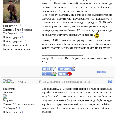
ужас. В Новосибе каждый водитель раз в день да
постоит в пробке (а сейчас к лету добавились
пенсионеры) И тут автомат это вещь.
А по поводу разгона....ну если хочется выпендрится на
светофоре, достаточно поувереннее газ придавить и
машина неплохо срывает вперед.....правда к 60-70 км/ч
Возраст: 47
силенки резко исчезают, но со светофора ты в лидерах. Я
С нами: 15 лет 3 месяцa
по берсдкому шоссе бывает 120 кмчэ езжу и редко когда
Сообщений:
420
приходится уступать висящему на хвосте
Поблагодарил:
8
Вывод: АКПП менять на ручку стоит....если сильно
Поблагодарили:
55
хочется и есть свободное время и деньги. Думаю проще
Предупреждений: 0
купить вторую четырехколесную подругу, но на ручке.
Родина: Новосибирск
___________________________
sunny, 2001 г/в, FB-15 Super Saloon комплектации SV
NAVI
Наверх
#38 Добавлено: 16 декабря 2015 18:18
pro100skor
Водители
Добрый день. У меня ниссан санни 84 года и накрылась
новичок
коробка в металолом сдавать не хочу очень нравится.
Коробку найти от точно такого же автомобиля не
получается и хотел бы у вас спросить подойдёт ли туда
Возраст: --
коробка от другого автомобиля тип коробки rs5f30a а
С нами: 10 лет 7 месяцев
двигатель e15s механика передний привод. Заранее
Сообщений:
1
спасибо.
Поблагодарил:
0