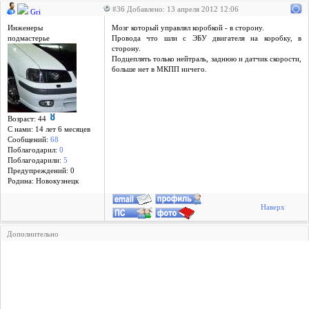
#36 Добавлено: 13 апреля 2012 12:06
Gri
Инженеры
Мозг который управлял коробкой - в сторону.
подмастерье
Провода что шли с ЭБУ двигателя на коробку, в
сторону.
Подцеплять только нейтраль, заднюю и датчик скорости,
больше нет в МКПП ничего.
Возраст: 44
С нами: 14 лет 6 месяцев
Сообщений:
68
Поблагодарил:
0
Поблагодарили:
5
Предупреждений: 0
Родина: Новокузнецк
Наверх
Дополнительно