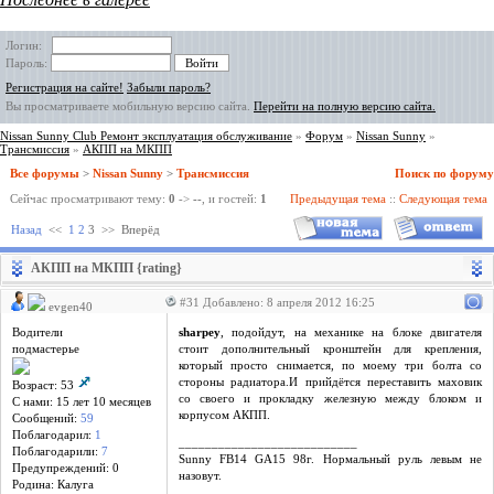
Логин:
Пароль:
Регистрация на сайте!
Забыли пароль?
Вы просматриваете мобильную версию сайта.
Перейти на полную версию сайта.
Nissan Sunny Club Ремонт эксплуатация обслуживание
»
Форум
»
Nissan Sunny
»
Трансмиссия
»
АКПП на МКПП
Все форумы
>
Nissan Sunny
>
Трансмиссия
Поиск по форуму
Сейчас просматривают тему:
0
->
--
, и гостей:
1
Предыдущая тема
::
Следующая тема
Назад
<<
1
2
3
>>
Вперёд
АКПП на МКПП {rating}
#31 Добавлено: 8 апреля 2012 16:25
evgen40
Водители
sharpey
, подойдут, на механике на блоке двигателя
подмастерье
стоит дополнительный кронштейн для крепления,
который просто снимается, по моему три болта со
стороны радиатора.И прийдётся переставить маховик
Возраст: 53
со своего и прокладку железную между блоком и
С нами: 15 лет 10 месяцев
корпусом АКПП.
Сообщений:
59
Поблагодарил:
1
___________________________
Поблагодарили:
7
Sunny FB14 GA15 98г. Нормальный руль левым не
Предупреждений: 0
назовут.
Родина: Калуга