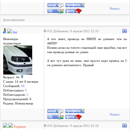
Наверх
Дополнительно
#32 Добавлено: 8 апреля 2012 22:55
Gri
Инженеры
А кто знает, привода на МКПП не длиннее чем на
подмастерье
АКПП?
Помню делал на тоёоте старенькой свап коробки, так вот
там привода разные по длине.
А вот тут даже не знаю, мне просто надо привод на 5
см длиннее автоматного. Правый
Возраст: 44
С нами: 14 лет 6 месяцев
Сообщений:
68
Поблагодарил:
0
Поблагодарили:
5
Предупреждений: 0
Родина: Новокузнецк
Наверх
#33 Добавлено: 9 апреля 2012 02:10
Engineer