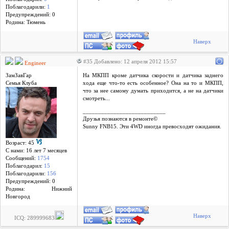
Поблагодарили:
1
Предупреждений: 0
Родина: Тюмень
Наверх
#35 Добавлено: 12 апреля 2012 15:57
Engineer
ЗамЗавГар
На МКПП кроме датчика скорости и датчика заднего
Семья Клуба
хода еще что-то есть особенное? Она на то и МКПП,
что за нее самому думать приходится, а не на датчики
смотреть...
___________________________
Друзья познаются в ремонте©
Sunny FNB15. Эти 4WD иногда превосходят ожидания.
Возраст: 45
С нами: 16 лет 7 месяцев
Сообщений:
1754
Поблагодарил:
15
Поблагодарили:
156
Предупреждений: 0
Родина: Нижний
Новгород
Наверх
ICQ: 289999683