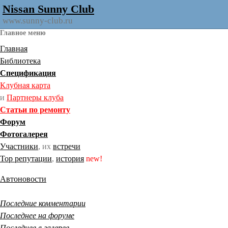
Nissan Sunny Club
www.sunny-club.ru
Главное меню
Главная
Библиотека
Спецификация
Клубная карта
и
Партнеры клуба
Статьи по ремонту
Форум
Фотогалерея
Участники
, их
встречи
Тор репутации
,
история
new!
Автоновости
Последние комментарии
Последнее на форуме
Последнее в галерее