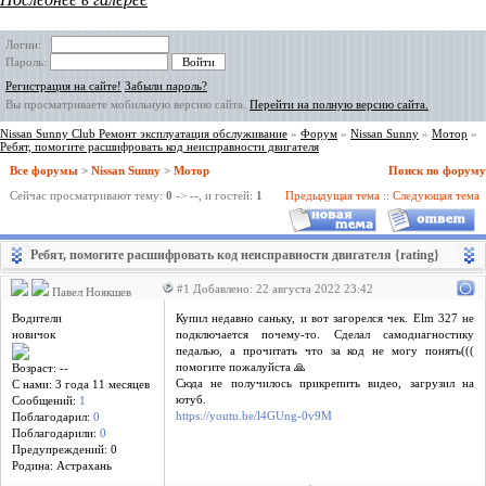
Логин:
Пароль:
Регистрация на сайте!
Забыли пароль?
Вы просматриваете мобильную версию сайта.
Перейти на полную версию сайта.
Nissan Sunny Club Ремонт эксплуатация обслуживание
»
Форум
»
Nissan Sunny
»
Мотор
»
Ребят, помогите расшифровать код неисправности двигателя
Все форумы
>
Nissan Sunny
>
Мотор
Поиск по форуму
Сейчас просматривают тему:
0
->
--
, и гостей:
1
Предыдущая тема
::
Следующая тема
Ребят, помогите расшифровать код неисправности двигателя {rating}
#1 Добавлено: 22 августа 2022 23:42
Павел Ноякшев
Водители
Купил недавно саньку, и вот загорелся чек. Elm 327 не
новичок
подключается почему-то. Сделал самодиагностику
педалью, а прочитать что за код не могу понять(((
помогите пожалуйста 🙏
Возраст: --
Сюда не получилось прикрепить видео, загрузил на
С нами: 3 года 11 месяцев
ютуб.
Сообщений:
1
https://youtu.be/l4GUng-0v9M
Поблагодарил:
0
Поблагодарили:
0
Предупреждений: 0
Родина: Астрахань