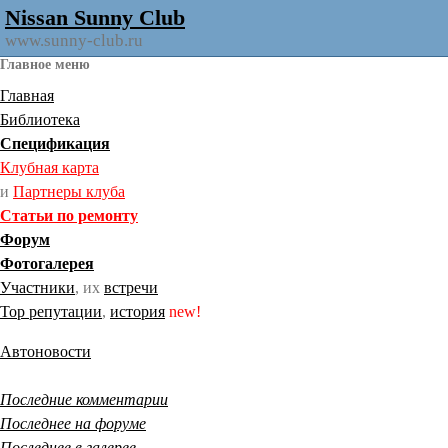
Nissan Sunny Club
www.sunny-club.ru
Главное меню
Главная
Библиотека
Спецификация
Клубная карта
и
Партнеры клуба
Статьи по ремонту
Форум
Фотогалерея
Участники
, их
встречи
Тор репутации
,
история
new!
Автоновости
Последние комментарии
Последнее на форуме
Последнее в галерее