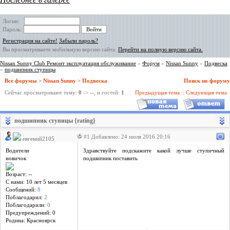
Логин:
Пароль:
Регистрация на сайте!
Забыли пароль?
Вы просматриваете мобильную версию сайта.
Перейти на полную версию сайта.
Nissan Sunny Club Ремонт эксплуатация обслуживание
»
Форум
»
Nissan Sunny
»
Подвеска
»
подшипник ступицы
Все форумы
>
Nissan Sunny
>
Подвеска
Поиск по форуму
Сейчас просматривают тему:
0
->
--
, и гостей:
1
Предыдущая тема
::
Следующая тема
подшипник ступицы {rating}
#1 Добавлено: 24 июля 2016 20:16
евгений2105
Водители
Здравствуйте подскажите какой лучше ступичный
новичок
подшипник поставить
Возраст: --
С нами: 10 лет 5 месяцев
Сообщений:
8
Поблагодарил:
2
Поблагодарили:
0
Предупреждений: 0
Родина: Красноярск