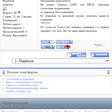
Водители
Подскажите пожалуйста.
новичок
На наших Саньках (2002 год FB15), передние
ступичные подшипники:
а) закрытые (без сальников)
Возраст: 40
б) открытые (в комплекте нужно покупать какие-то
С нами: 12 лет 2 месяцa
сальники)
Сообщений:
3
????????
Поблагодарил:
1
По схеме на Exist-e нет никаких сальников а в сервисе
Поблагодарили:
0
уверяют, что есть. Вот не знаю какой покупать.
Предупреждений: 0
Родина: Красноярск
Наверх
Похожие темы форума
ступичный подшипник
Беда с подшипником ступицы
Свистит подшипник печки
Подшипник кондиционера, замена
задние ступицы 4 вд
Информация