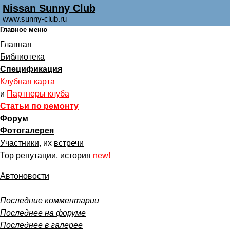
Nissan Sunny Club
www.sunny-club.ru
Главное меню
Главная
Библиотека
Спецификация
Клубная карта
и
Партнеры клуба
Статьи по ремонту
Форум
Фотогалерея
Участники
, их
встречи
Тор репутации
,
история
new!
Автоновости
Последние комментарии
Последнее на форуме
Последнее в галерее