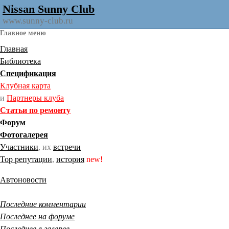
Nissan Sunny Club
www.sunny-club.ru
Главное меню
Главная
Библиотека
Спецификация
Клубная карта
и
Партнеры клуба
Статьи по ремонту
Форум
Фотогалерея
Участники
, их
встречи
Тор репутации
,
история
new!
Автоновости
Последние комментарии
Последнее на форуме
Последнее в галерее