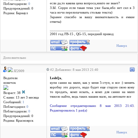
если да,то какова цена вопроса,никто не знает?
Поблагодарили:
0
З.Ы. Сорри если такая тема уже была,ибо нет сил в 3
Предупреждений: 0
часа ночи перелопачивать столько текста)
Родина: Барнаул
Заранее спасибо за вашу внимательность и емкие
ответы)
___________________________
2001 год FB-15 , QG-15, передний привод
Наверх
Дополнительно
#2 Добавлено: 8 мая 2013 21:40
JZ2009
Водители
LeshQa
,
новичок
купи санни на мкпп, как у меня 5-ступ, и все :) менять
коробку это дорого, надо будет еще старую свою кому
то продать, комп искать, а комп для санни на мкпп
Возраст: 38
тяжело найти, ведь таких машин мало, на автомате все
С нами: 13 лет 3 месяцa
Сообщений:
1
Сообщение отредактировано 8 мая 2013 21:43.
Поблагодарил:
0
Редактировалось 1 раз(а)
Поблагодарили:
0
Предупреждений: 0
Родина: Красноярск
Наверх