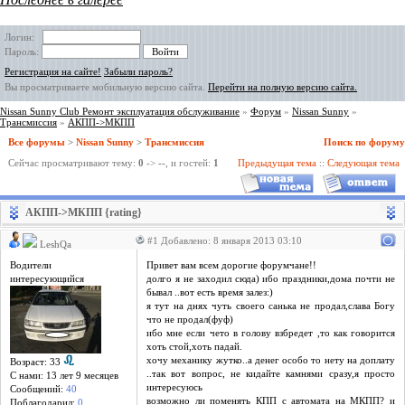
Логин:
Пароль:
Регистрация на сайте!
Забыли пароль?
Вы просматриваете мобильную версию сайта.
Перейти на полную версию сайта.
Nissan Sunny Club Ремонт эксплуатация обслуживание
»
Форум
»
Nissan Sunny
»
Трансмиссия
»
АКПП->МКПП
Все форумы
>
Nissan Sunny
>
Трансмиссия
Поиск по форуму
Сейчас просматривают тему:
0
->
--
, и гостей:
1
Предыдущая тема
::
Следующая тема
АКПП->МКПП {rating}
#1 Добавлено: 8 января 2013 03:10
LeshQa
Водители
Привет вам всем дорогие форумчане!!
интересующийся
долго я не заходил сюда) ибо праздники,дома почти не
бывал ..вот есть время залез:)
я тут на днях чуть своего санька не продал,слава Богу
что не продал(фуф)
ибо мне если чето в голову взбредет ,то как говорится
хоть стой,хоть падай.
хочу механику жутко..а денег особо то нету на доплату
Возраст: 33
..так вот вопрос, не кидайте камнями сразу,я просто
С нами: 13 лет 9 месяцев
интересуюсь
Сообщений:
40
возможно ли поменять КПП с автомата на МКПП? и
Поблагодарил:
0