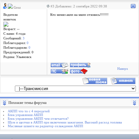
#3 Добавлено: 2 сентября 2022 09:38
Groz
Водители
Кто менял акпп на мкпп отзовись!!!!!!!
новичок
Возраст: --
С нами: 4 года
Сообщений:
3
Поблагодарил:
0
Поблагодарили:
0
Предупреждений: 0
Родина: Ульяновск
Наверх
Похожие темы форума
АКПП что то с 4 передачей
Блок управления АКПП
Блок управления АКПП чем отличается?
Шум и щелчки в АКПП при включении зажигания. Высокий расход топлива
Масляные шланги на радиатор охлаждения АКПП