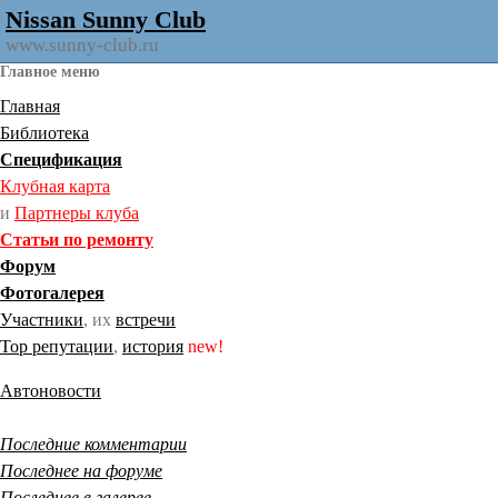
Nissan Sunny Club
www.sunny-club.ru
Главное меню
Главная
Библиотека
Спецификация
Клубная карта
и
Партнеры клуба
Статьи по ремонту
Форум
Фотогалерея
Участники
, их
встречи
Тор репутации
,
история
new!
Автоновости
Последние комментарии
Последнее на форуме
Последнее в галерее