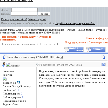
Логин:
Пароль:
Регистрация на сайте!
Забыли пароль?
Вы просматриваете мобильную версию сайта.
Перейти на полную версию сайта.
Nissan Sunny Club Ремонт эксплуатация обслуживание
»
Форум
»
Nissan Sunny
»
Рулевое и
безопасность
»
блок abs nissan sunny 47660-8M100
Все форумы
>
Nissan Sunny
>
Рулевое и
Поиск по форуму
безопасность
Предыдущая тема
::
Следующая тема
Сейчас просматривают тему:
0
->
--
, и гостей:
1
блок abs nissan sunny 47660-8M100 {rating}
#1 Добавлено: 10 апреля 2023 18:12
AlBoi55
Водители
Подскажите, столкнулся с такой проблемой, навернулся
новичок
блок абс, а в наличии ни где такого нет, у меня санек
Сингапурец, может кто сталкивался, какие блоки на них
подходят??? А то по номеру моего блока ищу, нет в
Возраст: 56
наличии ни где таких, даже во Владике
С нами: 3 года 3 месяцa
Сообщений:
1
Поблагодарил:
0
Поблагодарили:
0
Предупреждений: 0
Родина: Омск