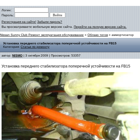
Логин:
Пароль:
Регистрация на сайте!
Забыли пароль?
Вы просматриваете мобильную версию сайта.
Перейти на полную версию сайта.
Nissan Sunny Club Ремонт эксплуатация обслуживание
»
Облако тегов
» аммортизатор
Установка переднего стабилизатора поперечной устойчивости на FB15
Категория:
Статьи по ремонту
автор:
NISMO
| 3 октября 2009 | Просмотров: 53357
Установка переднего стабилизатора поперечной устойчивости на FB15