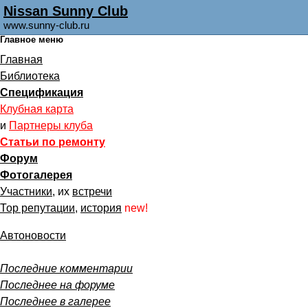
Nissan Sunny Club
www.sunny-club.ru
Главное меню
Главная
Библиотека
Спецификация
Клубная карта
и
Партнеры клуба
Статьи по ремонту
Форум
Фотогалерея
Участники
, их
встречи
Тор репутации
,
история
new!
Автоновости
Последние комментарии
Последнее на форуме
Последнее в галерее