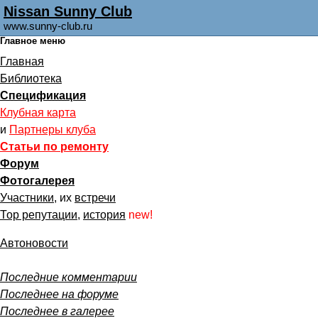
Nissan Sunny Club
www.sunny-club.ru
Главное меню
Главная
Библиотека
Спецификация
Клубная карта
и
Партнеры клуба
Статьи по ремонту
Форум
Фотогалерея
Участники
, их
встречи
Тор репутации
,
история
new!
Автоновости
Последние комментарии
Последнее на форуме
Последнее в галерее