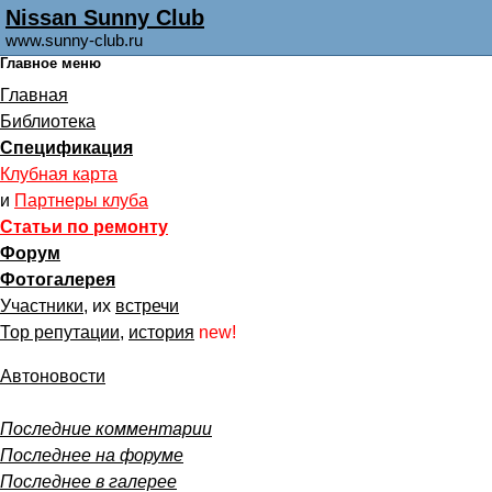
Nissan Sunny Club
www.sunny-club.ru
Главное меню
Главная
Библиотека
Спецификация
Клубная карта
и
Партнеры клуба
Статьи по ремонту
Форум
Фотогалерея
Участники
, их
встречи
Тор репутации
,
история
new!
Автоновости
Последние комментарии
Последнее на форуме
Последнее в галерее