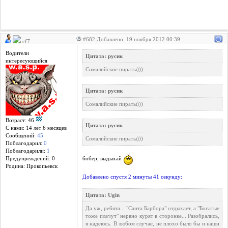
#682 Добавлено: 19 ноября 2012 00:39
cf7
Водители
Цитата: русик
интересующийся
Сомалийские пираты)))
Цитата: русик
Сомалийские пираты)))
Возраст: 46
Цитата: русик
С нами: 14 лет 6 месяцев
Сообщений:
45
Сомалийские пираты)))
Поблагодарил:
0
Поблагодарили:
1
Предупреждений: 0
бобер, выдыхай
Родина: Прокопьевск
Добавлено спустя 2 минуты 41 секунду:
Цитата: Ugin
Да уж, ребята... "Санта Барбора" отдыхает, а "Богатые
тоже плачут" нервно курят в сторонке... Разобрались,
я надеюсь. В любом случае, не плохо было бы и наши