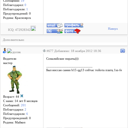
Сообщений:
19
Поблагодарил:
0
Поблагодарили:
1
Предупреждений: 0
Родина: Красноярск
Наверх
ICQ: 472928342
Дополнительно
#677 Добавлено: 18 ноября 2012 18:36
русик
Водители
Сомалийские пираты)))
мастер
___________________________
Был ниссан санни b15 qg13 сейчас тойота платц 1sz-fe
Возраст: 44
С нами: 14 лет 8 месяцев
Сообщений:
201
Поблагодарил:
2
Поблагодарили:
6
Предупреждений: 0
Родина: Майкоп