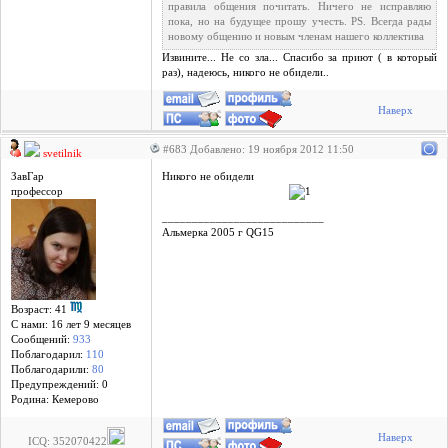
правила общения почитать. Ничего не исправляю
пока, но на будущее прошу учесть. PS. Всегда рады
новому общению и новым членам нашего коллектива
Извините... Не со зла... Спасибо за приют ( в который
раз), надеюсь, никого не обидели..
Наверх
#683 Добавлено: 19 ноября 2012 11:50
svetilnik
ЗавГар
Никого не обидели
профессор
___________________________
Альмерка 2005 г QG15
Возраст: 41
С нами: 16 лет 9 месяцев
Сообщений:
933
Поблагодарил:
110
Поблагодарили:
80
Предупреждений: 0
Родина: Кемерово
Наверх
ICQ: 352070422