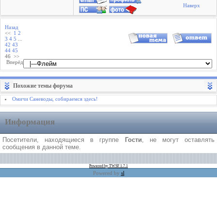
Наверх
Назад
<<
1
2
3
4
5
...
42
43
44
45
46
>>
Вперёд
Похожие темы форума
Омичи Саневоды, собираемся здесь!
Информация
Посетители, находящиеся в группе
Гости
, не могут оставлять
сообщения в данной теме.
Powered by TWSF 1.7.1
Powered by
sl