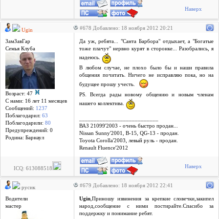
Наверх
#678 Добавлено: 18 ноября 2012 20:21
Ugin
ЗамЗавГар
Да уж, ребята... "Санта Барбора" отдыхает, а "Богатые
Семья Клуба
тоже плачут" нервно курят в сторонке... Разобрались, я
надеюсь.
В любом случае, не плохо было бы и наши правила
общения почитать. Ничего не исправляю пока, но на
будущее прошу учесть.
Возраст: 47
PS. Всегда рады новому общению и новым членам
С нами: 16 лет 11 месяцев
нашего коллектива.
Сообщений:
1237
Поблагодарил:
63
___________________________
Поблагодарили:
80
ВАЗ 21099'2003 - очень быстро продан...
Предупреждений: 0
Nissan Sunny'2001, B-15, QG-13 - продан.
Родина: Барнаул
Toyota Corolla'2003, левый руль - продан.
Renault Fluence'2012
Наверх
ICQ: 613088518
#679 Добавлено: 18 ноября 2012 22:41
русик
Водители
Ugin
,Приношу извинения за крепкие словечки,закипел
мастер
народ,сообщение с ними постирайте.Спасибо за
поддержку и понимание ребят.