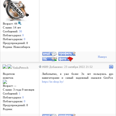
Возраст: 44
С нами: 14 лет
Сообщений:
30
Поблагодарил:
0
Поблагодарили:
0
Предупреждений: 0
Родина: Новосибирск
Наверх
#689 Добавлено: 23 октября 2022 21:52
VaskaPetroch
Водители
Любопытно, я уже более 3х лет пользуюсь gps
новичок
навигаторами и самый надежный оказался GeoFox
https://in-shop.by/
Возраст: --
С нами: 3 года 9 месяцев
Сообщений:
1
Поблагодарил:
0
Поблагодарили:
0
Предупреждений: 0
Родина: