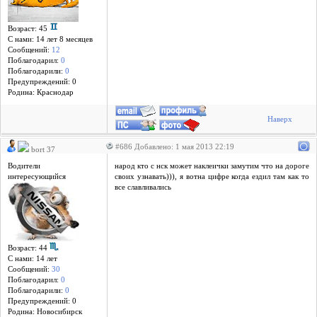
Возраст: 45
С нами: 14 лет 8 месяцев
Сообщений:
12
Поблагодарил:
0
Поблагодарили:
0
Предупреждений: 0
Родина: Краснодар
Наверх
#686 Добавлено: 1 мая 2013 22:19
bort 37
Водители
народ кто с нск может наклеички замутим что на дороге
интересующийся
своих узнавать))), я вотна цифре когда ездил там как то
все славливались
Возраст: 44
С нами: 14 лет
Сообщений:
30
Поблагодарил:
0
Поблагодарили:
0
Предупреждений: 0
Родина: Новосибирск