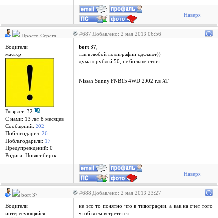
Наверх
#687 Добавлено: 2 мая 2013 06:56
Просто Серега
Водители
bort 37
,
мастер
так в любой полиграфии сделают))
думаю рублей 50, не больше стоит.
___________________________
Nissan Sunny FNB15 4WD 2002 г.в АТ
Возраст: 32
С нами: 13 лет 8 месяцев
Сообщений:
202
Поблагодарил:
26
Поблагодарили:
17
Предупреждений: 0
Родина: Новосибирск
Наверх
#688 Добавлено: 2 мая 2013 23:27
bort 37
Водители
не это то понятно что в типографии. а как на счет того
интересующийся
чтоб всем встретится