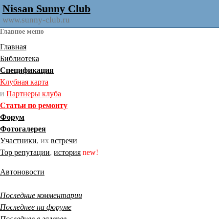
Nissan Sunny Club
www.sunny-club.ru
Главное меню
Главная
Библиотека
Спецификация
Клубная карта
и
Партнеры клуба
Статьи по ремонту
Форум
Фотогалерея
Участники
, их
встречи
Тор репутации
,
история
new!
Автоновости
Последние комментарии
Последнее на форуме
Последнее в галерее