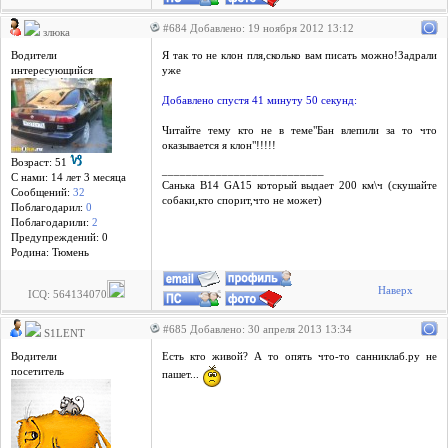
#684 Добавлено: 19 ноября 2012 13:12
злюка
Водители
Я так то не клон пля,сколько вам писать можно!Задрали
интересующийся
уже
Добавлено спустя 41 минуту 50 секунд:
Читайте тему кто не в теме"Бан влепили за то что
оказывается я клон"!!!!!
Возраст: 51
___________________________
С нами: 14 лет 3 месяцa
Санька В14 GA15 который выдает 200 км\ч (скушайте
Сообщений:
32
собаки,кто спорит,что не может)
Поблагодарил:
0
Поблагодарили:
2
Предупреждений: 0
Родина: Тюмень
Наверх
ICQ: 564134070
#685 Добавлено: 30 апреля 2013 13:34
S1LENT
Водители
Есть кто живой? А то опять что-то санниклаб.ру не
посетитель
пашет...