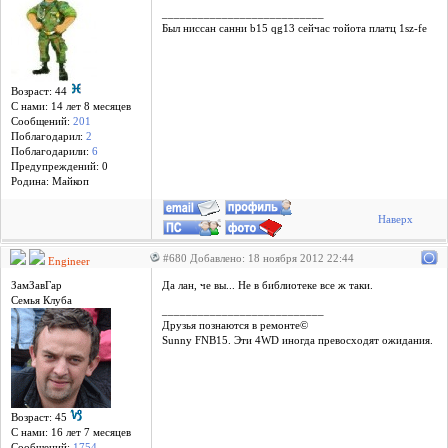
___________________________
Был ниссан санни b15 qg13 сейчас тойота платц 1sz-fe
Возраст: 44
С нами: 14 лет 8 месяцев
Сообщений:
201
Поблагодарил:
2
Поблагодарили:
6
Предупреждений: 0
Родина: Майкоп
Наверх
#680 Добавлено: 18 ноября 2012 22:44
Engineer
ЗамЗавГар
Да лан, че вы... Не в библиотеке все ж таки.
Семья Клуба
___________________________
Друзья познаются в ремонте©
Sunny FNB15. Эти 4WD иногда превосходят ожидания.
Возраст: 45
С нами: 16 лет 7 месяцев
Сообщений:
1754