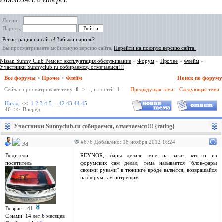
Логин:
Пароль:
Регистрация на сайте!
Забыли пароль?
Вы просматриваете мобильную версию сайта.
Перейти на полную версию сайта.
Nissan Sunny Club Ремонт эксплуатация обслуживание
»
Форум
»
Прочее
»
Флейм
»
Участники Sunnyclub.ru собираемся, отмечаемся!!!
Все форумы
>
Прочее
>
Флейм
Поиск по форуму
Сейчас просматривают тему:
0
->
--
, и гостей:
1
Предыдущая тема
::
Следующая тема
Назад
<<
1
2
3
4
5
...
42
43
44
45
46
>>
Вперёд
Участники Sunnyclub.ru собираемся, отмечаемся!!! {rating}
#676 Добавлено: 18 ноября 2012 16:24
Эd
Водители
REYNOR, фары делали мне на заказ, кто-то из
посетитель
форумских сам делал, тема называется "блок-фары
своими руками" в тюнинге вроде валяется, возвращайся
на форум там потрещим
Возраст: 41
С нами: 14 лет 6 месяцев