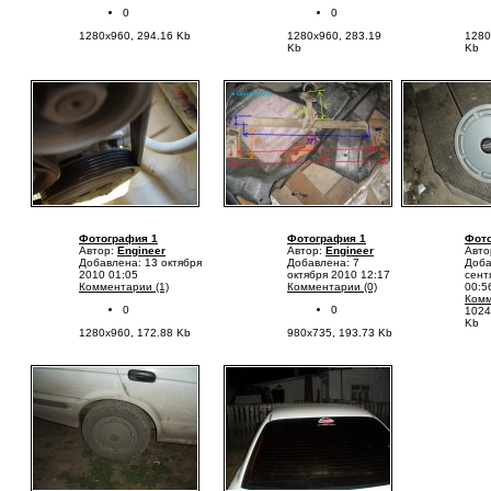
0
0
1280x960, 294.16 Kb
1280x960, 283.19
1280
Kb
Kb
Фотография 1
Фотография 1
Фото
Автор:
Engineer
Автор:
Engineer
Авто
Добавлена: 13 октября
Добавлена: 7
Доба
2010 01:05
октября 2010 12:17
сент
Комментарии (1)
Комментарии (0)
00:5
Комм
0
0
1024
Kb
1280x960, 172.88 Kb
980x735, 193.73 Kb