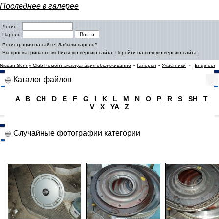
Последнее в галерее
Логин:
Пароль:
Регистрация на сайте!
Забыли пароль?
Вы просматриваете мобильную версию сайта.
Перейти на полную версию сайта.
Nissan Sunny Club Ремонт эксплуатация обслуживание
»
Галерея
»
Участники
»
Engineer
Каталог файлов
A
B
CH
D
E
F
G
I
K
L
M
N
O
P
R
S
SH
T
V
X
YA
Z
Случайные фотографии категории