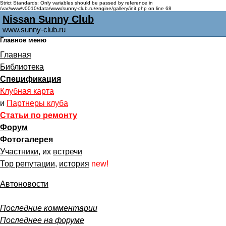
Strict Standards: Only variables should be passed by reference in
/var/www/v0010/data/www/sunny-club.ru/engine/gallery/init.php on line 68
Nissan Sunny Club
www.sunny-club.ru
Главное меню
Главная
Библиотека
Спецификация
Клубная карта
и
Партнеры клуба
Статьи по ремонту
Форум
Фотогалерея
Участники
, их
встречи
Тор репутации
,
история
new!
Автоновости
Последние комментарии
Последнее на форуме