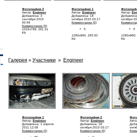
Фотография 2
Фотография 1
Фотограф
Автор:
Engineer
Автор:
Engineer
Автор:
Eng
Добавлена: 3
Добавлена: 18
Добавлена
сентября 2010
октября 2010 03:17
октября 2
00:56
Комментарии (0)
Комментар
Комментарии (0)
0
0
1024x768, 261.31
Kb
1280x960, 265.62
1280x960,
Kb
Kb
Галерея
»
Участники
»
Engineer
Фотография 1
Фотография 2
Фото
Автор:
Engineer
Автор:
Engineer
Авто
Добавлена: 1 апреля
Добавлена: 18
Доба
2011 12:08
октября 2010 03:17
октя
Комментарии (2)
Комментарии (0)
Комм