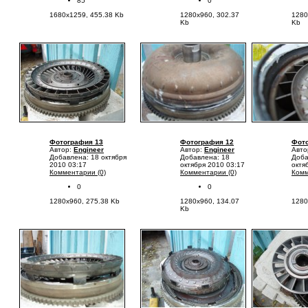
85
0
1680x1259, 455.38 Kb
1280x960, 302.37
1280
Kb
Kb
Фотография 13
Фотография 12
Фото
Автор:
Engineer
Автор:
Engineer
Авто
Добавлена: 18 октября
Добавлена: 18
Доба
2010 03:17
октября 2010 03:17
октя
Комментарии (0)
Комментарии (0)
Комм
0
0
1280x960, 275.38 Kb
1280x960, 134.07
1280
Kb