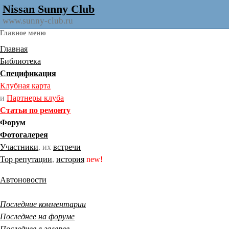
Nissan Sunny Club
www.sunny-club.ru
Главное меню
Главная
Библиотека
Спецификация
Клубная карта
и
Партнеры клуба
Статьи по ремонту
Форум
Фотогалерея
Участники
, их
встречи
Тор репутации
,
история
new!
Автоновости
Последние комментарии
Последнее на форуме
Последнее в галерее