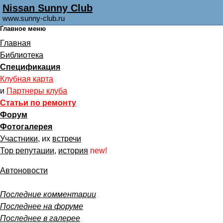
Nissan Sunny Club
www.sunny-club.ru
Главное меню
Главная
Библиотека
Спецификация
Клубная карта
и
Партнеры клуба
Статьи по ремонту
Форум
Фотогалерея
Участники
, их
встречи
Тор репутации
,
история
new!
Автоновости
Последние комментарии
Последнее на форуме
Последнее в галерее