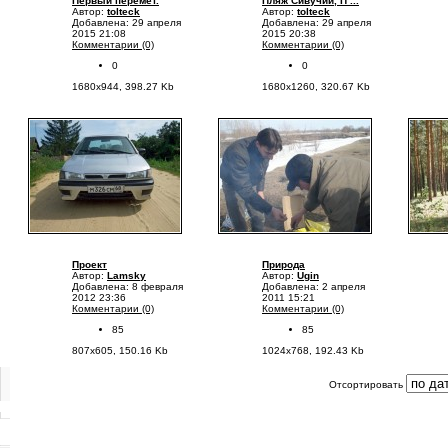
Первый перемёт.
Пляж Сивучий, П ...
Автор:
tolteck
Автор:
tolteck
Добавлена: 29 апреля
Добавлена: 29 апреля
2015 21:08
2015 20:38
Комментарии (0)
Комментарии (0)
0
0
1680x944, 398.27 Kb
1680x1260, 320.67 Kb
Проект
Природа
Автор:
Lamsky
Автор:
Ugin
Добавлена: 8 февраля
Добавлена: 2 апреля
2012 23:36
2011 15:21
Комментарии (0)
Комментарии (0)
85
85
807x605, 150.16 Kb
1024x768, 192.43 Kb
Отсортировать