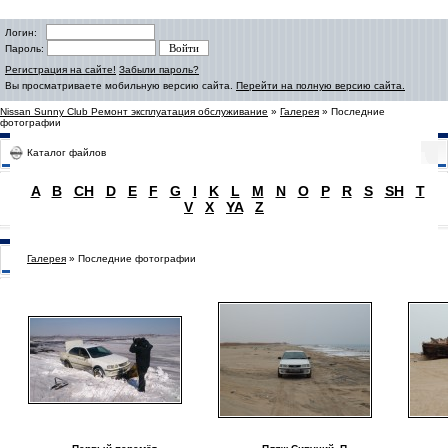
Логин:
Пароль:
Регистрация на сайте!
Забыли пароль?
Вы просматриваете мобильную версию сайта.
Перейти на полную версию сайта.
Nissan Sunny Club Ремонт эксплуатация обслуживание
»
Галерея
» Последние
фотографии
Каталог файлов
A
B
CH
D
E
F
G
I
K
L
M
N
O
P
R
S
SH
T
V
X
YA
Z
Галерея
» Последние фотографии