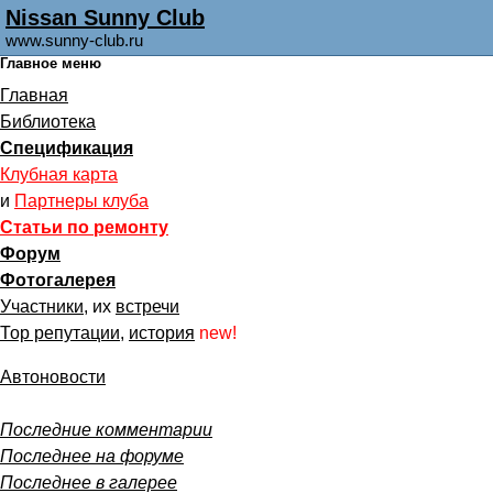
Nissan Sunny Club
www.sunny-club.ru
Главное меню
Главная
Библиотека
Спецификация
Клубная карта
и
Партнеры клуба
Статьи по ремонту
Форум
Фотогалерея
Участники
, их
встречи
Тор репутации
,
история
new!
Автоновости
Последние комментарии
Последнее на форуме
Последнее в галерее