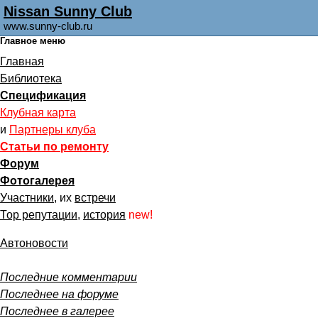
Nissan Sunny Club
www.sunny-club.ru
Главное меню
Главная
Библиотека
Спецификация
Клубная карта
и
Партнеры клуба
Статьи по ремонту
Форум
Фотогалерея
Участники
, их
встречи
Тор репутации
,
история
new!
Автоновости
Последние комментарии
Последнее на форуме
Последнее в галерее