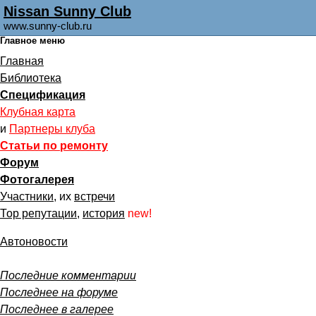
Nissan Sunny Club
www.sunny-club.ru
Главное меню
Главная
Библиотека
Спецификация
Клубная карта
и
Партнеры клуба
Статьи по ремонту
Форум
Фотогалерея
Участники
, их
встречи
Тор репутации
,
история
new!
Автоновости
Последние комментарии
Последнее на форуме
Последнее в галерее