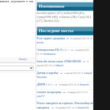
лкивался ,подскажите в чем
Именинники
kovalevadim1 (47)
,
belka1004 (41)
,
vampir596 (40)
,
vislanna (38)
,
CrazyALL
(37)
,
Dezfist (32)
Последние поcты
→
Реле заднего дворника
16 декабря 2023 16:19
priyma
→
Электросхема FB-15
1
2
>>
3 декабря 2023
01:43
vitalikmaster
Наверх
→
блок abs nissan sunny 47660-8M100
10
апреля 2023 18:12
AlBoi55
→
Датчик в коробке
1 апреля 2023 02:11
Алексей
Наумовец
→
ДМРВ
1
2
3
>>
16 января 2023 23:59
Dimon42.
→
глохнет на прогреве
14 января 2023 21:53
ryda737
Плохо заводится на горячую. Или вообще не
→
заводится.
26 декабря 2022 11:53
Deniel3191