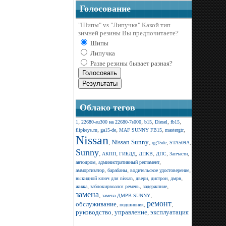
Голосование
"Шипы" vs "Липучка" Какой тип
зимней резины Вы предпочитаете?
Шипы
Липучка
Разве резины бывает разная?
Облако тегов
,
,
,
,
,
1
22680-au300 на 22680-7s000
b15
Diesel
fb15
,
,
,
,
flipkeys.ru
ga15-de
MAF SUNNY FB15
mastergtr
Nissan
,
Nissan Sunny
,
,
,
qg15de
STA509A
Sunny
,
,
,
,
,
,
АКПП
ГИБДД
ДПКВ
ДПС
Запчасти
,
,
автодром
административный регламент
,
,
,
аммортизатор
барабаны
водительское удостоверение
,
,
,
,
выкидной ключ для nissan
двери
дистрон
дмрв
,
,
,
жижа
заблокирвоался ремень
задержпние
замена
,
,
замена ДМРВ SUNNY
ремонт
обслуживание
,
,
,
подшипник
руководство
,
управление
,
эксплуатация