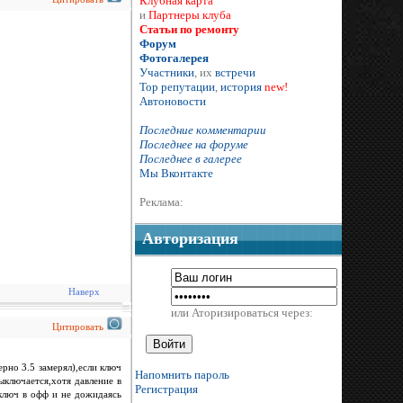
Клубная карта
и
Партнеры клуба
Статьи по ремонту
Форум
Фотогалерея
Участники
, их
встречи
Тор репутации
,
история
new!
Автоновости
Последние комментарии
Последнее на форуме
Последнее в галерее
Мы Вконтакте
Реклама:
Авторизация
Наверх
или Аторизироваться через:
Цитировать
ерно 3.5 замерял),если ключ
Напомнить пароль
ыключается,хотя давление в
Регистрация
 ключ в офф и не дожидаясь