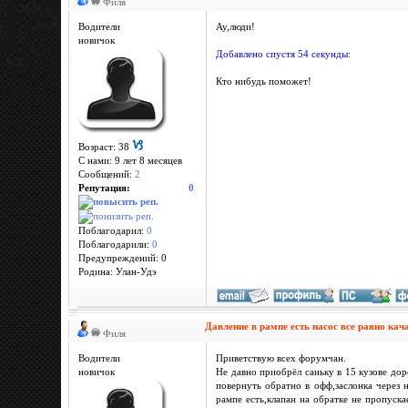
Филя
Водители
Ау,люди!
новичок
Добавлено спустя 54 секунды:
Кто нибудь поможет!
Возраст: 38
С нами: 9 лет 8 месяцев
Сообщений:
2
Репутация:
0
Поблагодарил:
0
Поблагодарили:
0
Предупреждений: 0
Родина: Улан-Удэ
Давление в рампе есть насос все равно кач
Филя
Водители
Приветствую всех форумчан.
новичок
Не давно приобрёл саньку в 15 кузове дор
повернуть обратно в офф,заслонка через 
рампе есть,клапан на обратке не пропуска