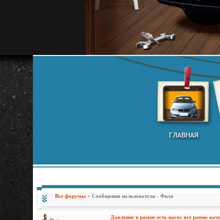
Все форумы
> Сообщения пользователя - Филя
Давление в рампе есть насос все равно кач