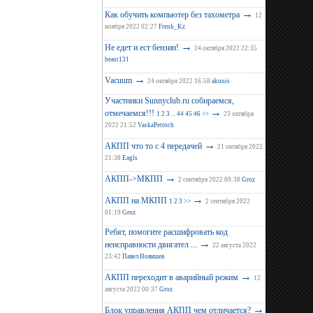
→
Как обучить компьютер без тахометра
12
ноября 2022 02:27
Frenk_Kz
→
Не едет и ест бензин!
24 октября 2022 22:35
beast131
→
Vacuum
24 октября 2022 16:58
akunis
Участники Sunnyclub.ru собираемся,
→
отмечаемся!!!
1
2
3
...
44
45
46
>>
23 октября
2022 21:52
VaskaPetroch
→
АКПП что то с 4 передачей
21 октября 2022
21:38
Eagls
→
АКПП->МКПП
2 сентября 2022 09:38
Groz
→
АКПП на МКПП
1
2
3
>>
2 сентября 2022
01:19
Groz
Ребят, помогите расшифровать код
→
неисправности двигател ...
22 августа 2022
23:42
Павел Ноякшев
→
АКПП переходит в аварийный режим
12
августа 2022 00:37
Groz
→
Блок управления АКПП чем отличается?