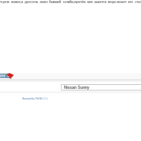
ет.реле живое,в дроссель лазил бывший хозяйн,причём мне кажется везде.может кто ста
Powered by TWSF 1.7.1