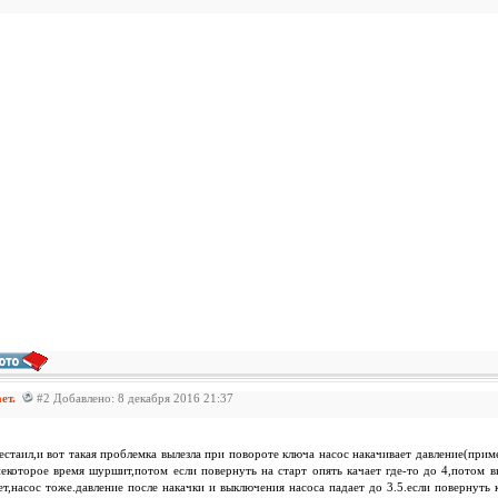
ает.
#2 Добавлено: 8 декабря 2016 21:37
естаил,и вот такая проблемка вылезла при повороте ключа насос накачивает давление(прим
некоторое время шуршит,потом если повернуть на старт опять качает где-то до 4,потом в
ет,насос тоже.давление после накачки и выключения насоса падает до 3.5.если повернуть