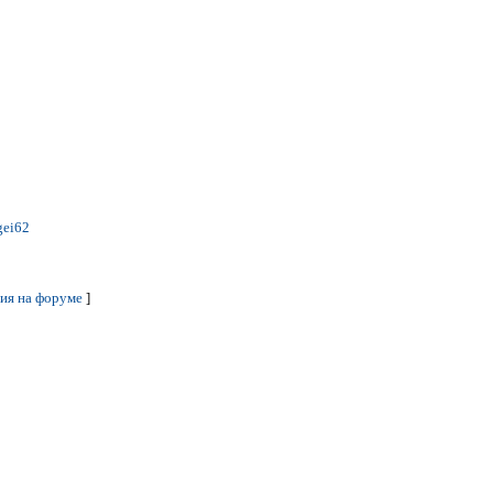
gei62
ия на форуме
]