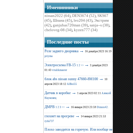
Именинники
nissan2022 (64)
,
DEN3674 (52)
,
SKS67
(45)
,
Шпана (45)
,
leo204 (43)
,
Экстрим
(42)
,
ganjubas720man (39)
,
sanja--s (38)
,
cheloveg-08 (34)
,
kyzen777 (34)
Последние поcты
→
Реле заднего дворника
16 декабря 2023 16:19
priyma
→
Электросхема FB-15
1
2
>>
3 декабря 2023
01:43
vitalikmaster
→
блок abs nissan sunny 47660-8M100
10
апреля 2023 18:12
AlBoi55
→
Датчик в коробке
1 апреля 2023 02:11
Алексей
Наумовец
→
ДМРВ
1
2
3
>>
16 января 2023 23:59
Dimon42.
→
глохнет на прогреве
14 января 2023 21:53
ryda737
Плохо заводится на горячую. Или вообще не