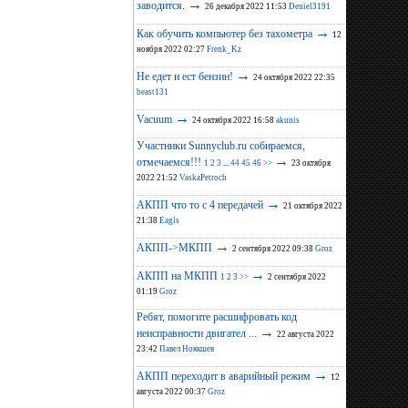
→
заводится.
26 декабря 2022 11:53
Deniel3191
→
Как обучить компьютер без тахометра
12
ноября 2022 02:27
Frenk_Kz
→
Не едет и ест бензин!
24 октября 2022 22:35
beast131
→
Vacuum
24 октября 2022 16:58
akunis
Участники Sunnyclub.ru собираемся,
→
отмечаемся!!!
1
2
3
...
44
45
46
>>
23 октября
2022 21:52
VaskaPetroch
→
АКПП что то с 4 передачей
21 октября 2022
21:38
Eagls
→
АКПП->МКПП
2 сентября 2022 09:38
Groz
→
АКПП на МКПП
1
2
3
>>
2 сентября 2022
01:19
Groz
Ребят, помогите расшифровать код
→
неисправности двигател ...
22 августа 2022
23:42
Павел Ноякшев
→
АКПП переходит в аварийный режим
12
августа 2022 00:37
Groz