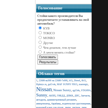
Голосование
Стойки какого производителя Вы
предпочитаете устанавливать на свой
автомобиль?
KYB
TOKICO
MONRO
Другие
Чем дешевле, тем лучше
А зачем менять стойки?
Облако тегов
,
,
,
,
,
1
22680-au300 на 22680-7s000
b15
Diesel
fb15
,
,
,
,
flipkeys.ru
ga15-de
MAF SUNNY FB15
mastergtr
Nissan
,
Nissan Sunny
,
,
,
qg15de
STA509A
Sunny
,
,
,
,
,
,
АКПП
ГИБДД
ДПКВ
ДПС
Запчасти
,
,
автодром
административный регламент
,
,
,
аммортизатор
барабаны
водительское удостоверение
,
,
,
,
выкидной ключ для nissan
двери
дистрон
дмрв