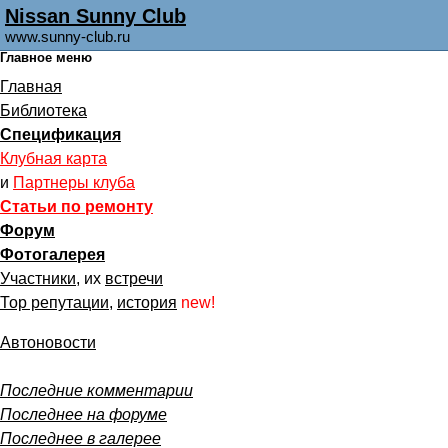
Nissan Sunny Club
www.sunny-club.ru
Главное меню
Главная
Библиотека
Спецификация
Клубная карта
и
Партнеры клуба
Статьи по ремонту
Форум
Фотогалерея
Участники
, их
встречи
Тор репутации
,
история
new!
Автоновости
Последние комментарии
Последнее на форуме
Последнее в галерее