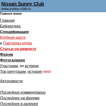
Nissan Sunny Club
www.sunny-club.ru
Главное меню
Главная
Библиотека
Спецификация
Клубная карта
и
Партнеры клуба
Статьи по ремонту
Форум
Фотогалерея
Участники
, их
встречи
Тор репутации
,
история
new!
Автоновости
Последние комментарии
Последнее на форуме
Последнее в галерее