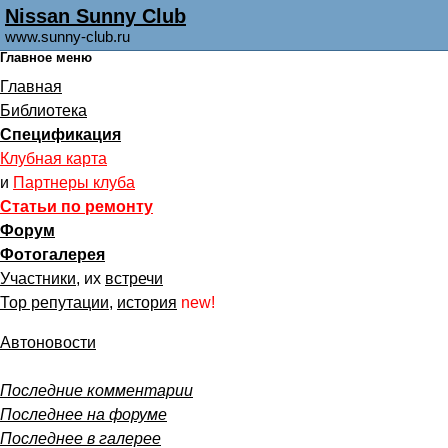
Nissan Sunny Club
www.sunny-club.ru
Главное меню
Главная
Библиотека
Спецификация
Клубная карта
и
Партнеры клуба
Статьи по ремонту
Форум
Фотогалерея
Участники
, их
встречи
Тор репутации
,
история
new!
Автоновости
Последние комментарии
Последнее на форуме
Последнее в галерее