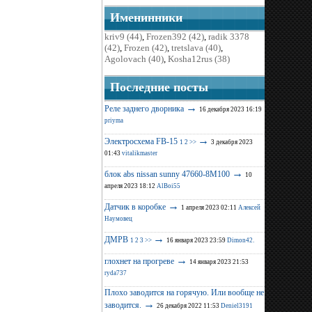
Именинники
kriv9 (44)
,
Frozen392 (42)
,
radik 3378
(42)
,
Frozen (42)
,
tretslava (40)
,
Agolovach (40)
,
Kosha12rus (38)
Последние поcты
→
Реле заднего дворника
16 декабря 2023 16:19
priyma
→
Электросхема FB-15
1
2
>>
3 декабря 2023
01:43
vitalikmaster
→
блок abs nissan sunny 47660-8M100
10
апреля 2023 18:12
AlBoi55
→
Датчик в коробке
1 апреля 2023 02:11
Алексей
Наумовец
→
ДМРВ
1
2
3
>>
16 января 2023 23:59
Dimon42.
→
глохнет на прогреве
14 января 2023 21:53
ryda737
Плохо заводится на горячую. Или вообще не
→
заводится.
26 декабря 2022 11:53
Deniel3191