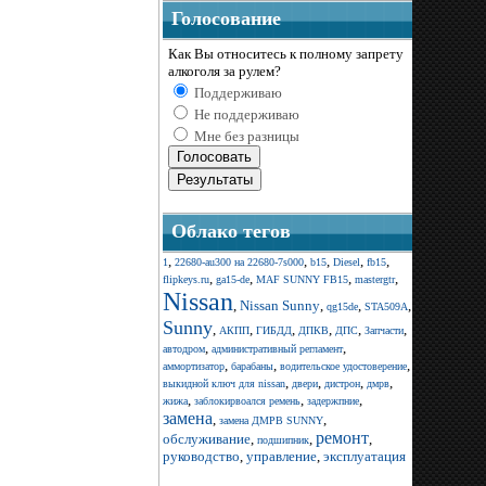
Голосование
Как Вы относитесь к полному запрету
алкоголя за рулем?
Поддерживаю
Не поддерживаю
Мне без разницы
Облако тегов
,
,
,
,
,
1
22680-au300 на 22680-7s000
b15
Diesel
fb15
,
,
,
,
flipkeys.ru
ga15-de
MAF SUNNY FB15
mastergtr
Nissan
,
Nissan Sunny
,
,
,
qg15de
STA509A
Sunny
,
,
,
,
,
,
АКПП
ГИБДД
ДПКВ
ДПС
Запчасти
,
,
автодром
административный регламент
,
,
,
аммортизатор
барабаны
водительское удостоверение
,
,
,
,
выкидной ключ для nissan
двери
дистрон
дмрв
,
,
,
жижа
заблокирвоался ремень
задержпние
замена
,
,
замена ДМРВ SUNNY
ремонт
обслуживание
,
,
,
подшипник
руководство
,
управление
,
эксплуатация