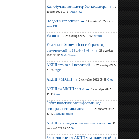
→
Как обучить компьютер без тахометра
12
ноября 2022 02:27
Frenk_Kz
→
Не едет и ест бензин!
24 октября 2022 22:35
beast131
→
Vacuum
24 октября 2022 16:58
akunis
Участники Sunnyclub.ru собираемся,
→
отмечаемся!!!
1
2
3
...
44
45
46
>>
23 октября
2022 21:52
VaskaPetroch
→
АКПП что то с 4 передачей
21 октября 2022
21:38
Eagls
→
АКПП->МКПП
2 сентября 2022 09:38
Groz
→
АКПП на МКПП
1
2
3
>>
2 сентября 2022
01:19
Groz
Ребят, помогите расшифровать код
→
неисправности двигател ...
22 августа 2022
23:42
Павел Ноякшев
→
АКПП переходит в аварийный режим
12
августа 2022 00:37
Groz
→
Блок управления АКПП чем отличается?