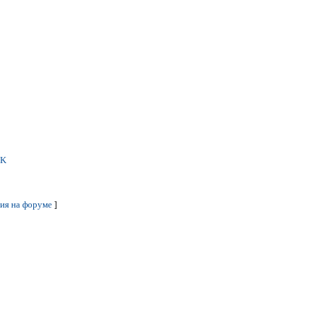
aK
ия на форуме
]