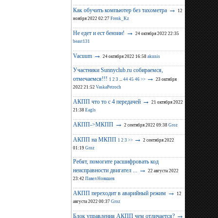
→
Как обучить компьютер без тахометра
12
ноября 2022 02:27
Frenk_Kz
→
Не едет и ест бензин!
24 октября 2022 22:35
beast131
→
Vacuum
24 октября 2022 16:58
akunis
Участники Sunnyclub.ru собираемся,
→
отмечаемся!!!
1
2
3
...
44
45
46
>>
23 октября
2022 21:52
VaskaPetroch
→
АКПП что то с 4 передачей
21 октября 2022
21:38
Eagls
→
АКПП->МКПП
2 сентября 2022 09:38
Groz
→
АКПП на МКПП
1
2
3
>>
2 сентября 2022
01:19
Groz
Ребят, помогите расшифровать код
→
неисправности двигател ...
22 августа 2022
23:42
Павел Ноякшев
→
АКПП переходит в аварийный режим
12
августа 2022 00:37
Groz
→
Блок управления АКПП чем отличается?