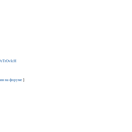
PeTrOvIcH
ия на форуме
]