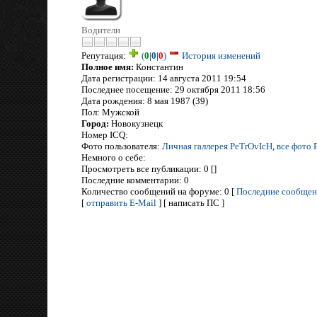
Водители
Репутация:
(
0
|
0
|
0
)
История изменений
Полное имя:
Константин
Дата регистрации: 14 августа 2011 19:54
Последнее посещение: 29 октября 2011 18:56
Дата рождения: 8 мая 1987 (39)
Пол: Мужской
Город:
Новокузнецк
Номер ICQ:
Фото пользователя:
Личная галлерея PeTrOvIcH
,
все фото 
Немного о себе:
Просмотреть все публикации: 0 []
Последние комментарии: 0
Количество сообщений на форуме: 0 [
Последние сообщен
[
отправить E-Mail
] [ написать ПС ]