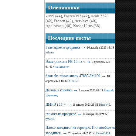
Именинники
kriv9 (44)
,
Frozen392 (42)
,
radik 3378
(42)
,
Frozen (42)
,
tretslava (40)
,
Agolovach (40)
,
Kosha12rus (38)
Последние поcты
→
Реле заднего дворника
16 декабря 2023 16:19
priyma
→
Электросхема FB-15
1
2
>>
3 декабря 2023
01:43
vitalikmaster
→
блок abs nissan sunny 47660-8M100
10
апреля 2023 18:12
AlBoi55
→
Датчик в коробке
1 апреля 2023 02:11
Алексей
Наумовец
→
ДМРВ
1
2
3
>>
16 января 2023 23:59
Dimon42.
→
глохнет на прогреве
14 января 2023 21:53
ryda737
Плохо заводится на горячую. Или вообще не
→
заводится.
26 декабря 2022 11:53
Deniel3191