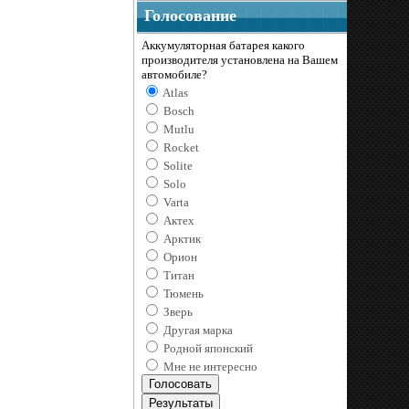
Голосование
Аккумуляторная батарея какого
производителя установлена на Вашем
автомобиле?
Atlas
Bosch
Mutlu
Rocket
Solite
Solo
Varta
Актех
Арктик
Орион
Титан
Тюмень
Зверь
Другая марка
Родной японский
Мне не интересно