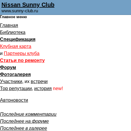
Nissan Sunny Club
www.sunny-club.ru
Главное меню
Главная
Библиотека
Спецификация
Клубная карта
и
Партнеры клуба
Статьи по ремонту
Форум
Фотогалерея
Участники
, их
встречи
Тор репутации
,
история
new!
Автоновости
Последние комментарии
Последнее на форуме
Последнее в галерее