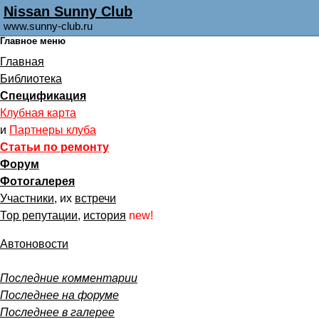
Nissan Sunny Club
www.sunny-club.ru
Главное меню
Главная
Библиотека
Спецификация
Клубная карта
и
Партнеры клуба
Статьи по ремонту
Форум
Фотогалерея
Участники
, их
встречи
Тор репутации
,
история
new!
Автоновости
Последние комментарии
Последнее на форуме
Последнее в галерее