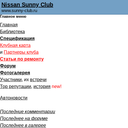
Nissan Sunny Club
www.sunny-club.ru
Главное меню
Главная
Библиотека
Спецификация
Клубная карта
и
Партнеры клуба
Статьи по ремонту
Форум
Фотогалерея
Участники
, их
встречи
Тор репутации
,
история
new!
Автоновости
Последние комментарии
Последнее на форуме
Последнее в галерее