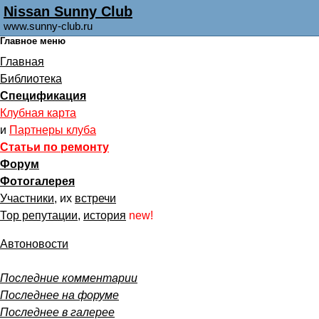
Nissan Sunny Club
www.sunny-club.ru
Главное меню
Главная
Библиотека
Спецификация
Клубная карта
и
Партнеры клуба
Статьи по ремонту
Форум
Фотогалерея
Участники
, их
встречи
Тор репутации
,
история
new!
Автоновости
Последние комментарии
Последнее на форуме
Последнее в галерее