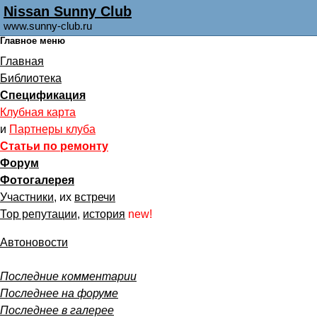
Nissan Sunny Club
www.sunny-club.ru
Главное меню
Главная
Библиотека
Спецификация
Клубная карта
и
Партнеры клуба
Статьи по ремонту
Форум
Фотогалерея
Участники
, их
встречи
Тор репутации
,
история
new!
Автоновости
Последние комментарии
Последнее на форуме
Последнее в галерее