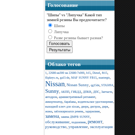
Голосование
"Шипы" vs "Липучка" Какой тип
зимней резины Вы предпочитаете?
Шипы
Липучка
Разве резины бывает разная?
Облако тегов
,
,
,
,
,
1
22680-au300 на 22680-7s000
b15
Diesel
fb15
,
,
,
,
flipkeys.ru
ga15-de
MAF SUNNY FB15
mastergtr
Nissan
,
Nissan Sunny
,
,
,
qg15de
STA509A
Sunny
,
,
,
,
,
,
АКПП
ГИБДД
ДПКВ
ДПС
Запчасти
,
,
автодром
административный регламент
,
,
,
аммортизатор
барабаны
водительское удостоверение
,
,
,
,
выкидной ключ для nissan
двери
дистрон
дмрв
,
,
,
жижа
заблокирвоался ремень
задержпние
замена
,
,
замена ДМРВ SUNNY
ремонт
обслуживание
,
,
,
подшипник
руководство
,
управление
,
эксплуатация