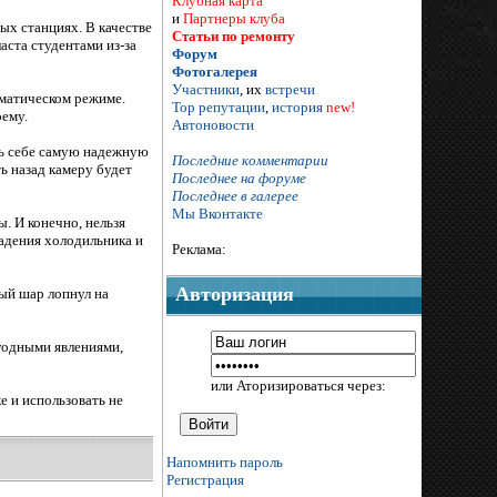
Клубная карта
и
Партнеры клуба
ых станциях. В качестве
Статьи по ремонту
аста студентами из-за
Форум
Фотогалерея
Участники
, их
встречи
оматическом режиме.
Тор репутации
,
история
new!
оему.
Автоновости
ть себе самую надежную
Последние комментарии
ь назад камеру будет
Последнее на форуме
Последнее в галерее
Мы Вконтакте
. И конечно, нельзя
падения холодильника и
Реклама:
Авторизация
вый шар лопнул на
огодными явлениями,
или Аторизироваться через:
е и использовать не
Напомнить пароль
Регистрация