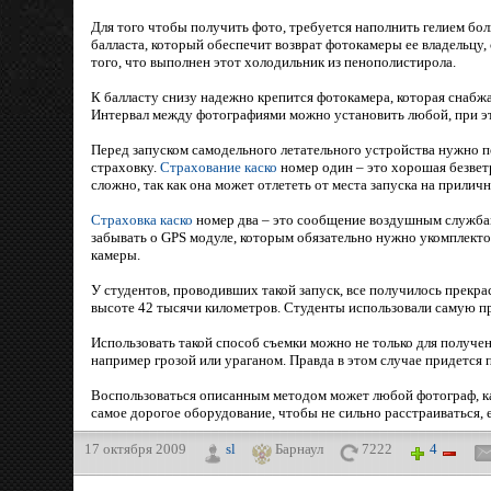
Для того чтобы получить фото, требуется наполнить гелием бо
балласта, который обеспечит возврат фотокамеры ее владельцу,
того, что выполнен этот холодильник из пенополистирола.
К балласту снизу надежно крепится фотокамера, которая снабж
Интервал между фотографиями можно установить любой, при эт
Перед запуском самодельного летательного устройства нужно
страховку.
Страхование каско
номер один – это хорошая безветр
сложно, так как она может отлететь от места запуска на прилич
Страховка каско
номер два – это сообщение воздушным службам 
забывать о GPS модуле, которым обязательно нужно укомплекто
камеры.
У студентов, проводивших такой запуск, все получилось прекра
высоте 42 тысячи километров. Студенты использовали самую пр
Использовать такой способ съемки можно не только для получе
например грозой или ураганом. Правда в этом случае придется п
Воспользоваться описанным методом может любой фотограф, как 
самое дорогое оборудование, чтобы не сильно расстраиваться, 
17 октября 2009
sl
Барнаул
7222
4