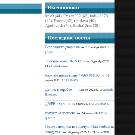
Именинники
kriv9 (44)
,
Frozen392 (42)
,
radik 3378
(42)
,
Frozen (42)
,
tretslava (40)
,
Agolovach (40)
,
Kosha12rus (38)
Последние поcты
→
Реле заднего дворника
16 декабря 2023 16:19
priyma
→
Электросхема FB-15
1
2
>>
3 декабря 2023
01:43
vitalikmaster
→
блок abs nissan sunny 47660-8M100
10
апреля 2023 18:12
AlBoi55
→
Датчик в коробке
1 апреля 2023 02:11
Алексей
Наумовец
→
ДМРВ
1
2
3
>>
16 января 2023 23:59
Dimon42.
→
глохнет на прогреве
14 января 2023 21:53
ryda737
Плохо заводится на горячую. Или вообще не
→
заводится.
26 декабря 2022 11:53
Deniel3191