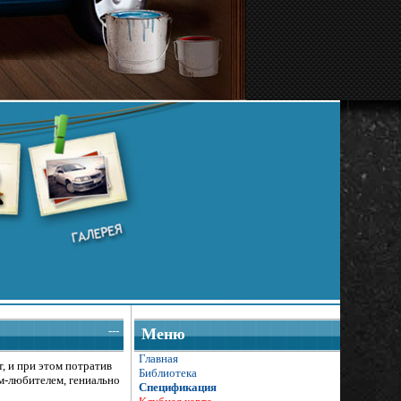
---
Меню
Главная
, и при этом потратив
Библиотека
м-любителем, гениально
Спецификация