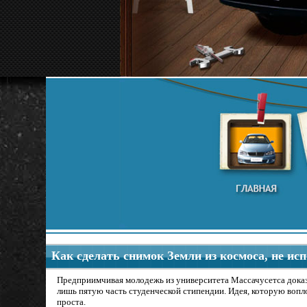
Как сделать снимок Земли из космоса, не ис
Предприимчивая молодежь из университета Массачусетса доказал
лишь пятую часть студенческой стипендии. Идея, которую воп
проста.