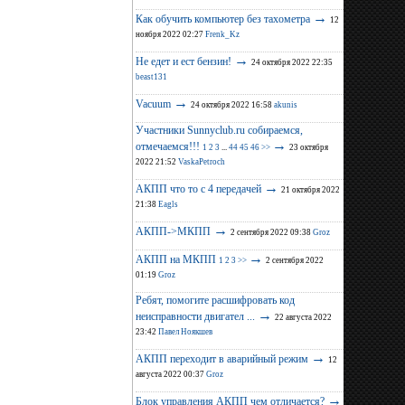
→
Как обучить компьютер без тахометра
12
ноября 2022 02:27
Frenk_Kz
→
Не едет и ест бензин!
24 октября 2022 22:35
beast131
→
Vacuum
24 октября 2022 16:58
akunis
Участники Sunnyclub.ru собираемся,
→
отмечаемся!!!
1
2
3
...
44
45
46
>>
23 октября
2022 21:52
VaskaPetroch
→
АКПП что то с 4 передачей
21 октября 2022
21:38
Eagls
→
АКПП->МКПП
2 сентября 2022 09:38
Groz
→
АКПП на МКПП
1
2
3
>>
2 сентября 2022
01:19
Groz
Ребят, помогите расшифровать код
→
неисправности двигател ...
22 августа 2022
23:42
Павел Ноякшев
→
АКПП переходит в аварийный режим
12
августа 2022 00:37
Groz
→
Блок управления АКПП чем отличается?