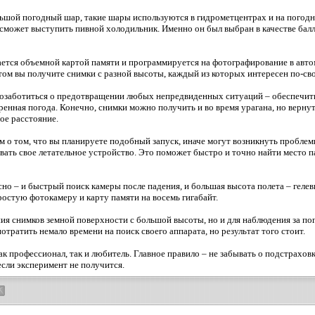
льшой погодный шар, такие шары используются в гидрометцентрах и на погодн
 сможет выступить пивной холодильник. Именно он был выбран в качестве балл
ается объемной картой памяти и программируется на фотографирование в авт
ом вы получите снимки с разной высоты, каждый из которых интересен по-св
 позаботиться о предотвращении любых непредвиденных ситуаций – обеспечи
енная погода. Конечно, снимки можно получить и во время урагана, но вернут
ное расстояние.
о том, что вы планируете подобный запуск, иначе могут возникнуть проблемы
вать свое летательное устройство. Это поможет быстро и точно найти место 
сно – и быстрый поиск камеры после падения, и большая высота полета – геле
остую фотокамеру и карту памяти на восемь гигабайт.
ния снимков земной поверхности с большой высоты, но и для наблюдения за п
отратить немало времени на поиск своего аппарата, но результат того стоит.
профессионал, так и любитель. Главное правило – не забывать о подстраховк
если эксперимент не получится.