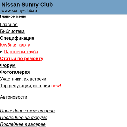
Nissan Sunny Club
www.sunny-club.ru
Главное меню
Главная
Библиотека
Спецификация
Клубная карта
и
Партнеры клуба
Статьи по ремонту
Форум
Фотогалерея
Участники
, их
встречи
Тор репутации
,
история
new!
Автоновости
Последние комментарии
Последнее на форуме
Последнее в галерее