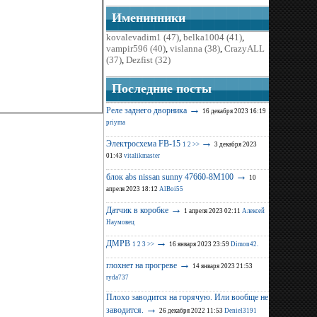
Именинники
kovalevadim1 (47)
,
belka1004 (41)
,
vampir596 (40)
,
vislanna (38)
,
CrazyALL
(37)
,
Dezfist (32)
Последние поcты
→
Реле заднего дворника
16 декабря 2023 16:19
priyma
→
Электросхема FB-15
1
2
>>
3 декабря 2023
01:43
vitalikmaster
→
блок abs nissan sunny 47660-8M100
10
апреля 2023 18:12
AlBoi55
→
Датчик в коробке
1 апреля 2023 02:11
Алексей
Наумовец
→
ДМРВ
1
2
3
>>
16 января 2023 23:59
Dimon42.
→
глохнет на прогреве
14 января 2023 21:53
ryda737
Плохо заводится на горячую. Или вообще не
→
заводится.
26 декабря 2022 11:53
Deniel3191