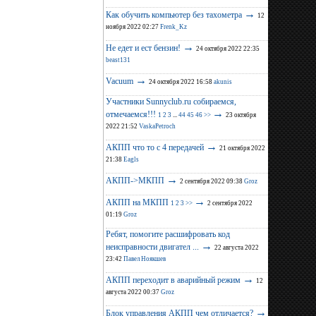
→
Как обучить компьютер без тахометра
12
ноября 2022 02:27
Frenk_Kz
→
Не едет и ест бензин!
24 октября 2022 22:35
beast131
→
Vacuum
24 октября 2022 16:58
akunis
Участники Sunnyclub.ru собираемся,
→
отмечаемся!!!
1
2
3
...
44
45
46
>>
23 октября
2022 21:52
VaskaPetroch
→
АКПП что то с 4 передачей
21 октября 2022
21:38
Eagls
→
АКПП->МКПП
2 сентября 2022 09:38
Groz
→
АКПП на МКПП
1
2
3
>>
2 сентября 2022
01:19
Groz
Ребят, помогите расшифровать код
→
неисправности двигател ...
22 августа 2022
23:42
Павел Ноякшев
→
АКПП переходит в аварийный режим
12
августа 2022 00:37
Groz
→
Блок управления АКПП чем отличается?