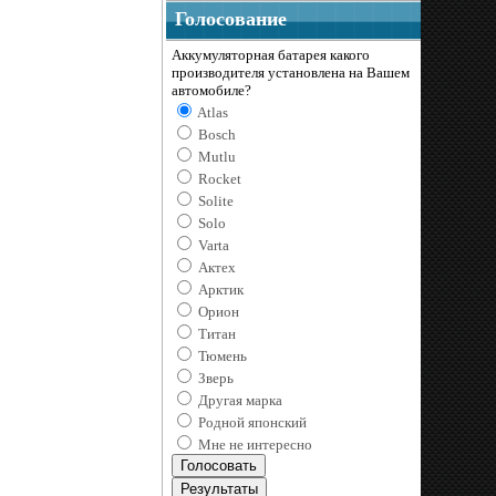
Голосование
Аккумуляторная батарея какого
производителя установлена на Вашем
автомобиле?
Atlas
Bosch
Mutlu
Rocket
Solite
Solo
Varta
Актех
Арктик
Орион
Титан
Тюмень
Зверь
Другая марка
Родной японский
Мне не интересно