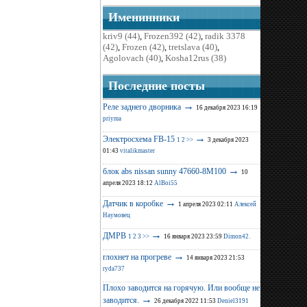
Именинники
kriv9 (44)
,
Frozen392 (42)
,
radik 3378
(42)
,
Frozen (42)
,
tretslava (40)
,
Agolovach (40)
,
Kosha12rus (38)
Последние поcты
→
Реле заднего дворника
16 декабря 2023 16:19
priyma
→
Электросхема FB-15
1
2
>>
3 декабря 2023
01:43
vitalikmaster
→
блок abs nissan sunny 47660-8M100
10
апреля 2023 18:12
AlBoi55
→
Датчик в коробке
1 апреля 2023 02:11
Алексей
Наумовец
→
ДМРВ
1
2
3
>>
16 января 2023 23:59
Dimon42.
→
глохнет на прогреве
14 января 2023 21:53
ryda737
Плохо заводится на горячую. Или вообще не
→
заводится.
26 декабря 2022 11:53
Deniel3191