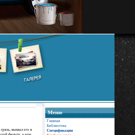
Меню
Главная
Библиотека
грязь, вымыл его в
Спецификация
угой фильтр, а еще