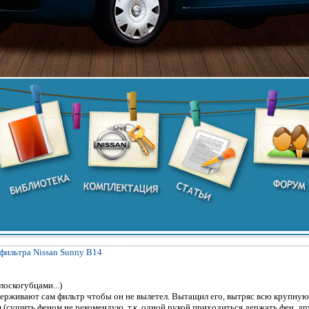
фильтра Nissan Sunny B14
оскогубцами...)
ерживают сам фильтр чтобы он не вылетел. Вытащил его, вытряс всю крупную 
 (сушить феном не рекомендую, т.к. одной рукой приходиться держать фен, др