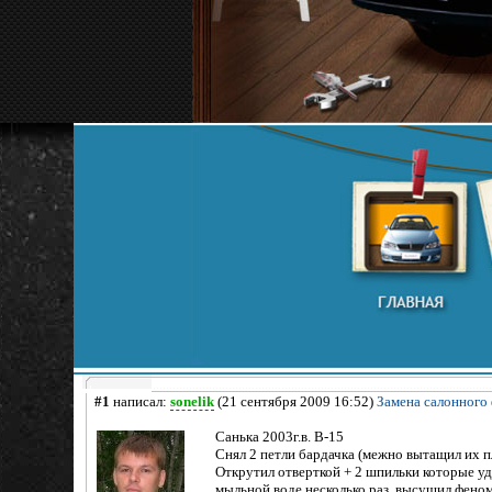
#1
написал:
sonelik
(21 сентября 2009 16:52)
Замена салонного 
Санька 2003г.в. В-15
Снял 2 петли бардачка (межно вытащил их пл
Открутил отверткой + 2 шпильки которые уд
мыльной воде несколько раз, высушил феном