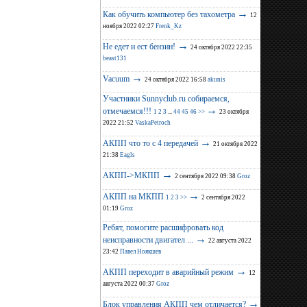
→
Как обучить компьютер без тахометра
12
ноября 2022 02:27
Frenk_Kz
→
Не едет и ест бензин!
24 октября 2022 22:35
beast131
→
Vacuum
24 октября 2022 16:58
akunis
Участники Sunnyclub.ru собираемся,
→
отмечаемся!!!
1
2
3
...
44
45
46
>>
23 октября
2022 21:52
VaskaPetroch
→
АКПП что то с 4 передачей
21 октября 2022
21:38
Eagls
→
АКПП->МКПП
2 сентября 2022 09:38
Groz
→
АКПП на МКПП
1
2
3
>>
2 сентября 2022
01:19
Groz
Ребят, помогите расшифровать код
→
неисправности двигател ...
22 августа 2022
23:42
Павел Ноякшев
→
АКПП переходит в аварийный режим
12
августа 2022 00:37
Groz
→
Блок управления АКПП чем отличается?