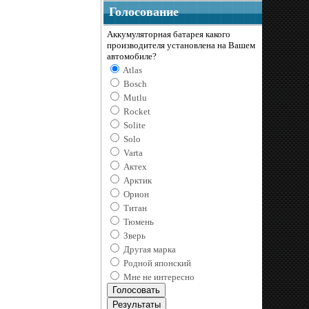
Голосование
Аккумуляторная батарея какого
производителя установлена на Вашем
автомобиле?
Atlas
Bosch
Mutlu
Rocket
Solite
Solo
Varta
Актех
Арктик
Орион
Титан
Тюмень
Зверь
Другая марка
Родной японский
Мне не интересно