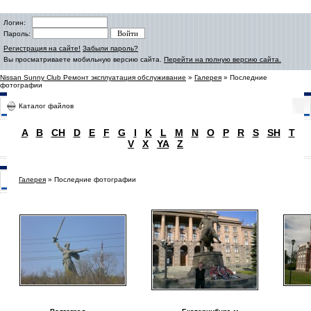
Логин:
Пароль:
Регистрация на сайте!
Забыли пароль?
Вы просматриваете мобильную версию сайта.
Перейти на полную версию сайта.
Nissan Sunny Club Ремонт эксплуатация обслуживание
»
Галерея
» Последние
фотографии
Каталог файлов
A
B
CH
D
E
F
G
I
K
L
M
N
O
P
R
S
SH
T
V
X
YA
Z
Галерея
» Последние фотографии