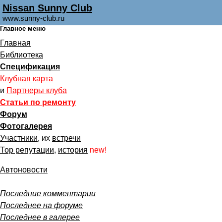
Nissan Sunny Club
www.sunny-club.ru
Главное меню
Главная
Библиотека
Спецификация
Клубная карта
и
Партнеры клуба
Статьи по ремонту
Форум
Фотогалерея
Участники
, их
встречи
Тор репутации
,
история
new!
Автоновости
Последние комментарии
Последнее на форуме
Последнее в галерее